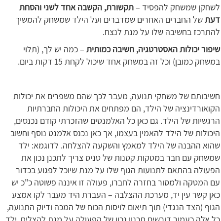
לשחקן שמשחק להפסיד –
תקשורת, הקשבה אחד לשני והסחת
דעת
של החברים האחרים שמדברים ועל הילד שמשחק להמשיך
להתרכז בחשיבה שלו על מנת לנצח.
שיפור יכולות האסטרטגיה, חשיבה כמותית
– כמה יש לך, (תלוי
במשחק כמובן) וכל זה במשחק אחד שיכול לקחת 15 דקות ביום.
חשיבותם של משחקי תנועה, מעבר לכך שהם משפרים את יכולות
הקואורדינציה של הילד, הם מפתחים את היכולות החברתיות
הרגשיות של הילד. גם כאן כל האלמנטים שהזכרתי קודם נכנסים,
היכולות של הילד להאמין בעצמו, אך כאן נכנס אלמנט נוסף וחשוב
שהוא ההבנה של הילד למאמץ והשקעה להצלחה. לדוגמא: ילד
שמשחק עם חבר במטקות קטנות של טניס צריך לתכנן נכון את
הפעולה בהתאם לתנועות הגוף שלו על מנת שיוכל לפגוע בכדור
עם המטקה ולמסור בחזרה לחברו, פעולה זו איננה פשוטה כ"כ יש
כאן קשר עין יד, מערכת ההצלבה – העברת היד מעבר לקו אמצע
הגוף (הצד הנגדי) תוך תיאום לויסות הכוח של המכה ודיוק התנועה,
כל אלה כעמור דורשים תכנון נכון של הפעולה על מנת להצליח, ילד