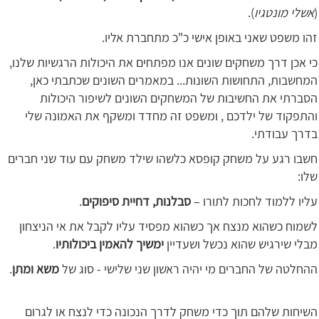
(
אשלי מונטגיו
).
זהו משפט שאני באופן אישי כ"כ מתחברת אליו.
כי אכן דרך משחקים שונים אנו מפתחים את היכולות הרגשיות שלנו,
המחשבות, התחושות השונות... במאמרים השונים שכתבתי כאן,
הסברתי את החשיבות של המשחקים השונים לשיפור היכולות
והתפקוד של ילדכם , ומשפט זה מחדד ומשקף את האמונה שלי
בדרך עבודתי.
חשבו רגע על משחק קופסא כלשהו שילד משחק עם עוד שני חברים
שלו:
עליו ללמוד לחכות לתורו –
סבלנות, דחיית סיפוקים
.
לשמוח כשהוא מנצח אך כשהוא מפסיד עליו לקבל את אי הניצחון
מבלי שירגיש שהוא נכשל ושעדיין
ימשיך להאמין ביכולותיו
.
ההחלטה של החברים מי יהיה ראשון שני שלישי - סוג של
משא ומתן
.
השיחות שלהם תוך כדי משחק לדרך הנכונה כדי לנצח או לגרום