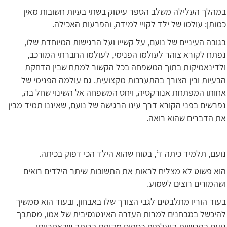
במהלך העלילה משלב הספר עיסוק בשתי בעיות חשובות מאין
כמותן: עולמו של ילד לקויי למידה, והפרעות האכילה.
בגובה העיניים של נועם, על קשייו ועל הרגישות המיוחדת שלו,
נפתח לקורא צוהר לעולמו הפנימי, לעולמו החברתי המורכב,
ולדינאמיקות בתוך המשפחה בכל הקשור למתח שבין הדחקת
הבעיות ובין הצורך בהתערבות מקצועית. גם עולמה הפנימי של
אחותו המפתחת אנורקסיה, ויחס המשפחה אל השינוי שחל בה,
נפרשים בפני הקורא דרך עינו הרגישה של נועם, שאיננו תמיד מבין
את הדברים שהוא רואה.
נועם, תלמיד כיתה ד‘, בטוח שהוא הילד הכי דפוק בכיתה.
הוא פשוט לא מצליח לראות את התשובות שיתר הילדים רואים
ושהמורים רוצים לשמוע.
בעוד הוריו מתלבטים לגבי הצורך שלו באבחון, ובעוד הוא ממשיך
להיכשל במבחנים למרות העזרה האינטנסיבית של אמו, מסתבך
נועם בפרשיית היעלמות כספים מקופת הכיתה שבאחריותו.