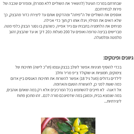
שבחרתם במרכז העיגול (להשאיר את השוליים ללא ממרח), ומפזרים שכבה של
פירות לבחירתכם.
אוספים את השוליים של ה"פיתה" ומהדקים אותם עד ליצירת כדור מהבצק, כך
שלא רואים את המילוי, ויגלו אותו רק תוך כדי אכילה.
מניחים את הלחמניה בתבנית עם נייר אפייה, כשהצק בו נסגר הבצק כלפי מטה.
מברישים בביצה טרופה ואופים על 200 מעלות כ20 דק‘ או עד שהבצק זהוב
מלמטה ומלמעלה.
גיוונים ופינוקים:
בכדי להוסיף חגיגיות אפשר לשלב בבצק עצמו (תו"כ לישה) חתיכות של
צימוקים, חמוציות או שוקולד צ‘יפ מריר וחלב
לילדים גדולים (מעל גיל 18) אפשר להשרות את חתיכות האגסים ביין אדום
כמה שעות לפני כן, להעשרת הטעם והארומה.
אל דאגה- לא חייבים להשתמש בכל המרכיבים אלא רק במה שאתם אוהבים,
במה שנמצא בבית, וכמובן במה שדמיונכם מורה לכם.. זהו מתכון פתוח
ליצירתיות...