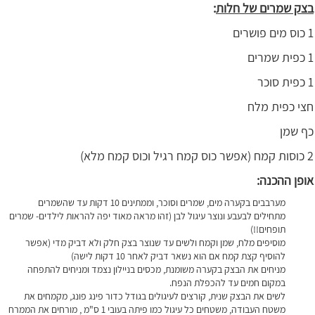
בצק שמרים של חלות
:
1 כוס מים פושרים
1 כפית שמרים
1 כפית סוכר
חצי כפית מלח
כף שמן
2 כוסות קמח (אפשר כוס קמח רגיל וכוס קמח מלא)
אופן ההכנה:
מערבבים בקערה מים, שמרים וסוכר, וממתינים 10 דקות עד שהשמרים
מתחילים לבעבע ונוצר עיגול לבן (זהו מראה מאוד יפה להראות לילדים- שמרים
תופחים!!)
מוסיפים מלח, שמן וקמח ולשים עד שנוצר בצק חלק ולא דביק מדי (אפשר
להוסיף קצת קמח אם הוא נשאר דביק לאחר 10 דקות לישה)
מניחים את הבצק בקערה משומנת, מכסים בניילון נצמד ומניחים להתפחה
במקום חמים עד להכפלת הנפח.
לשים את הבצק שנית, קורצים לעיגולים בגודל כדור פינג פונג, מקמחים את
משטח העבודה, משטחים כל עיגול כמו פיתה בעובי 1 ס"מ , מורחים את הממרח