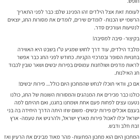
חופש.
לעומת זאת אצל הילדים זהו הפנינג שלם: כבר לפני התאריך
הרשמי יש הכנות- לומדים שירים, לומדים את מסורות החג, יוצאים
לנטיעות ועורכים סדר.
בקיצור- סיבה למסיבה!
מלבד הילדים, עוד דרך לחוש שמגיע ט"ו בשבט היא האווירה
בחנויות הסופר ובמרכזי הקניות. כחודש לפני החג כבר אפשר
לראות מדפים ושולחנות עמוסים בפירות יבשים ושאר טובין לכבוד
חג האילנות.
אם כן, וודאי תוכלו לנחש שהמתכון היום כולל... פירות יבשים!
כולנו כבר מכירים את המנהגים והמסורות השונות של החג, כולנו
נטענו עצים לפחות פעם אחת ושמחנו בחגנו, ואם תהיתם למה
בעצם אוכלים פירות יבשים- משום שזו היתה הדרך היחידה בה בני
ישראל יכלו לאכול פירות מארץ ישראל, ולהרגיש את טעמה- ארץ
זבת חלב ודבש.
המתכון היום הוא מתכון הפתעות- מהר מאוד מבינים את הרעיון ואז