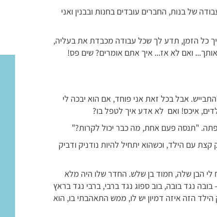
ודה של בנות, החברים עובדים בחנות ובבנין ואני
יך כל הזמן, תדע לך שכל עבודה מכבדת את בעליה,
תך... ואם לא אז... איך אתם אומרים? שים פס!
בייש. אבל בכל זאת אני פוחד, אם הוא יבכה לי
לדים, איכס! ואם לא אדע איך לטפל בו?
פתה. "תנסה פעם אחת, מה כבר יכול לקרות?"
קצת עם הילד, וכשהוא יתחיל להיות נודניק ודביק
י הבן שלה, חמוד בן שלש. החדר שלו היה מלא
בובה נגד בובה, בוב ספוג נגד ברבי, ברבי נגד בראץ
ק הילד הזה איזה דמיון יש לו, ממש התאהבתי בו, הוא