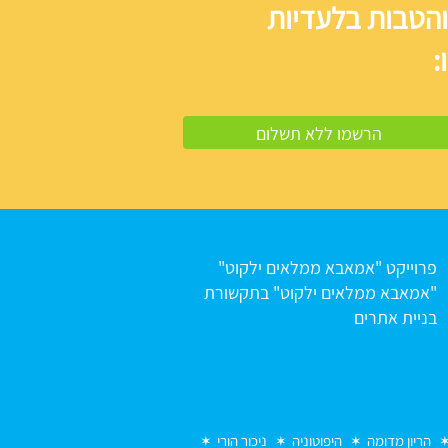
והטבות בלעדיות
:
פרוייקט "אמאבא ממלאים ילקוט"
"אמאבא ממלאים ילקוט" בתקשורת
בניית אתרים
הריון מדומה
היפוטוניה
ניכור הורי