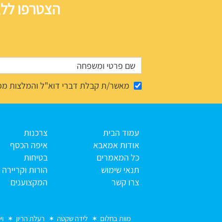
הצטרפו ללא
מאשר/ת קבלת דברי דוא"ל והמלצות מפ
עמוד הבית
צרכנות
אודות אמאבא
איפה הכסף
כל המאמרים
בטיחות
תנאי שימוש
הורות וקריירה
צרו קשר
המקצוענים
מוות בחלום
לידה שקטה
רעלת הריון
וי