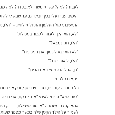
לעבוד? למה? עשיתי משהו לא בסדר? למה מגיע 
והימים עברו עלי בכיף ובילויים, עד שבא לי להזמ
התיישבתי מול הטלפון והתחלתי לחייג – "הלו, א
"לא, הוא הלך לעזור למכור במכולת"
"הלו, חגי נמצא?"
"לא הוא יצא לשטוף את המכונית"
"הלו, ליאור ישנו?"
"כן, אבל הוא מסייד את הבית"
פתאום קלטתי.
כל החברה עובדים, מרוויחים כסף, ורק אני כמו ת
"טוב אמא" פניתי לאימי "את צודקת, אני רוצה
אמא קפצה משמחה "או טוב ששאלת, בדיוק היום
לשמור על הילד הקטן שלה במשך מספר שעות כל