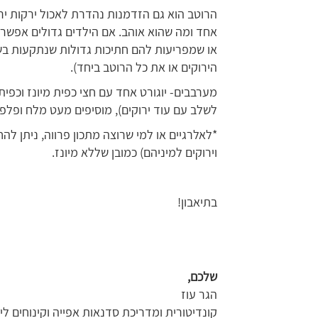
הרוטב הוא גם הזדמנות נהדרת לאכול ירקות ירוק
אחד ומה שהוא אוהב. אם הילדים גדולים אפשר ל
או שמפריעות להם חתיכות גדולות שנתקעות בש
הירוקים או את כל הרוטב ביחד).
מערבבים- יוגורט אחד עם חצי כפית מיונז וכפית 
לשלב עם עוד ירוקים), מוסיפים מעט מלח ופלפל
*לאלרגיים או למי שרוצה מתכון פרווה, ניתן להח
וירוקים למיניהם) כמובן שללא מיונז.
בתיאבון!
שלכם
,
הגר עוז
קונדיטורית ומדריכת סדנאות אפייה וקינוחים לי