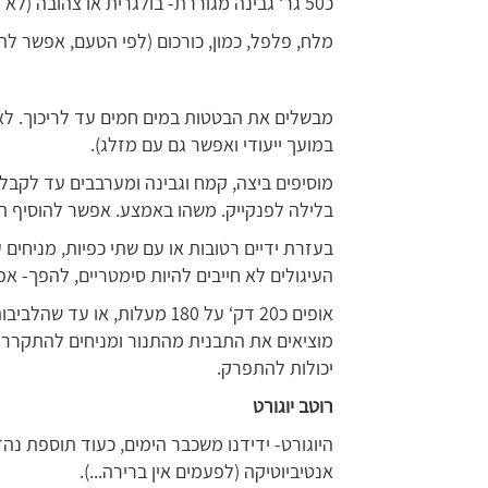
כ50 גר‘ גבינה מגוררת- בולגרית או צהובה (לא חובה!)
מלח, פלפל, כמון, כורכום (לפי הטעם, אפשר להו
מבשלים את הבטטות במים חמים עד לריכוך. ל
במועך ייעודי ואפשר גם עם מזלג).
מוסיפים ביצה, קמח וגבינה ומערבבים עד לקבל
בלילה לפנקייק. משהו באמצע. אפשר להוסיף תב
בעזרת ידיים רטובות או עם שתי כפיות, מניחים 
העיגולים לא חייבים להיות סימטריים, להפך- אפ
אופים כ20 דק‘ על 180 מעלות, 
מוציאים את התבנית מהתנור ומניחים להתקרר.
יכולות להתפרק.
רוטב יוגורט
היוגורט- ידידנו משכבר הימים, כעוד תוספת נהדר
אנטיביוטיקה (לפעמים אין ברירה...).