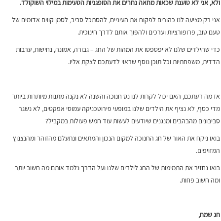
ולא, אני לא טוענת שכאות מחאה נחרים את הסופגניות הטעימות במילוי השוקולד.
אני רק מציעה לנו כהורים לפקוח את העיניים, להסתכל סביב, לסמן קווים אדומים של
טעם טוב, פרופורציות וערכים ולהפוך אותם לדרך חינוכית.
כדי שהילדים שלנו לא יפספסו את המהות של החג – גבורה, אמונה, נחישות, ערבות
הדדית, משפחתיות וכל תוכן נוסף שראוי לדעתכם לצקת אליו.
אז מה דעתכם, האם יכול לקרות לנו נס חנוכה והשנה לא נקנה מתנות מיותרות ביותר
מדי כסף, לא נציף את הילדים שלנו במופעי פירוטכניקה עמוסי אפקטים, לא נשגר
סביבונים מהבהבים ומנגנים שיודעים לעשות עוד חמש פעולות במקביל?
בואו ניקח את האור של חג החנוכה למקום הנכון והמתאים ונתעלם מהזוהר ומהנצנוץ
המזויפים.
בואו נחזיר את התמימות של החג לילדים שלנו ועל הדרך נלמד אותם מה חשוב יותר
ומה חשוב פחות.
חג שמח,