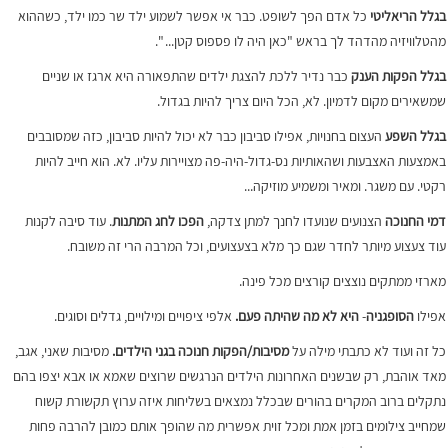
בגלל הריאליטי
כל אדם הפך לשופט. כבר אי אפשר לשמוע ילד שר כמו ילד, כשההוא
מהטלוויזיה מהדהד לך בראש "כאן היה לו פספוס קטן... ".
בגלל הפקות הענק
כבר נדיר ללכת להצגת ילדים שהתפאורה היא ארגז או שניים
שמשאירים מקום לדמיון. לא, הכל היום צריך להיות בגדול.
בגלל השפע
העצום בחנויות, אפילו סביבון כבר לא יכול להיות סביבון, כזה שמסובבים
באמצעות האצבעות ושהאותיות נס-גדול-היה-פה מצויירות עליו. לא. הוא חייב להיות
רקטי. עם משגר. ומאיר ומשמיע מוזיקה...
דמי החנוכה
הצנועים שנועדו לחנך למתן צדקה,
הפכו לחג המתנות
. עוד סיבה לקנות
עוד צעצוע מיותר לחדר שגם כך מלא בצעצועים, וכל המרבה הרי זה משובח.
מארזי ממתקים נוצצים קורצים מכל פינה.
אפילו
הסופגניה
-
היא לא מה שהיתה פעם.
אלפי ציפויים ומילויים, גדלים וסוגים.
כל זה ועוד לא כתבתי מילה על
מסיבות/הפקות חנוכה בגני הילדים.
מסיבות שאני, אגב,
מאד אוהבת, רק שבשנים האחרונות הילדים הנרגשים שרוצים שאמא או אבא יצפו בהם
נתקלים ברוב המקרים בהורים שבכלל נמצאים בשליחות איזה ערוץ תקשורת קשוח
שמחייב צילומים בזמן אמת ומכל זוית אפשרית מה שהופך אותם כמובן להרבה פחות