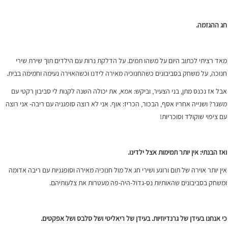
חג ההגזמה.
מאד רציתי לכתוב היום על משהו תמים. על הדלקת נרות עם הילדים תוך שירת שירי
חנוכה, על משחק בסביבונים כשהחנוכיה מאירה לידנו וכשהאוירה נעימה וחמימה בבית.
אבל אז נכנס מתן, בני הצעיר, וביקש: אמא, את יכולה השנה לקנות לי סביבון רקטי עם
משגר? ושנייה אחריו אסף, הבכור, הכריז: אוף. אני לא רוצה סופגניה עם ריבה- אני רוצה
עם ציפוי שוקולד וסוכריות!
ואז הבנתי: אין יותר תמימות אצל ילדינו.
אין יותר אוירה של תום ורוגע ושירי חג אל מול חנוכיה מאירה וסופגניות עם ריבה אדומה
ומשחק בסביבונים שהאותיות נס-גדול-היה-פה מעטרות את צלעותיהם.
כי אנחנו בעידן של גרנדיוזיות. בעידן של ריאליטי ושל סלבס ושל אפקטים.