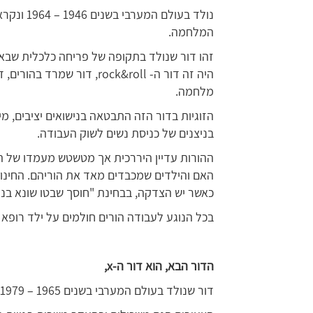
נולד בעולם
המלחמה.
זהו דור שנולד בתקופה של פריחה כלכלית שבאה 
היה זה דור ה- rock&roll, דו
מלחמה.
הזוגיות בדור הזה התבטאה בנישואים יציבים, מיע
בניצנים של כניסת נשים לשוק העבודה.
ההורות עדיין היררכית אך מטשטש מעמדו של ה
האם והילדים שמכבדים מאד את הוריהם. החינו
כאשר יש הצדקה, בבחינת "חוסך שבטו שונא בנו"
בכל הנוגע לעבודה הורים חולמים על ילד רופא או
הדור הבא, הוא דור ה-
x
,
דור שנולד בעולם המערבי בשנים 1965 – 1979. התקופה היא תקופה של האטה כלכלית.