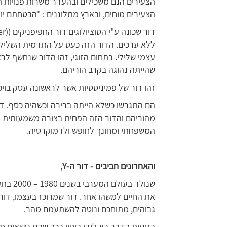
הצעירים הנם משכילים ובהעדר משרות פנויות 
הצעירים מוחים, ובארץ מתלוננים : "הבטחתם יונ
ללא ערכים. הדור הזה כעס על התדמית השלילית 
עצמי שלילי. בתחום הזוגי, זהו הדור שנחשף לר
שהייתה נהוגה בקרב הוריהם.
זהו דור של פמיניסטיות אשר לראשונה עסק בו
הם התגרשו כשלא הייתה ברירה וכשהיה כסף. ד
מהוריהם והדור הזה הפחית בצורה משמעותית א
המשפחתי ומחונך לחופש ולדמוקרטיה.
והאחרונים חביבים - דור ה-
Y
,
שנולד ב
את החיים למשהו אחר. דור שמרוכז בעצמו, דור 
גבוהים, מתוחכם ונוטה להשתעמם מהר.
בזוגיות הדבר בא לידי ביטוי בכך שהם נישאים מא