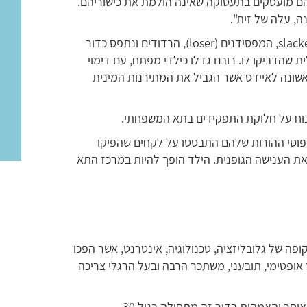
הם מועסקים בתעסוקה שאינה הולמת את כישוריהם.
ה, עלה של זית".
דור שכונה ע"י הסוציולוגים דור החפיפניקים ((slacker, המפסידנים (loser), הרדודים ונתפס כדור
שהדביקו לו. רובם גדלו כילדי מפתח, עם דימוי
אשונה לאיידס אשר הגביל את המתירנות המינית
יכוח על חלוקת התפקידים בתא המשפחתי.
פוסי ההורות שלהם התבססו על לקחים שהפיקו
ת הענישה הגופנית. הילד הופך להיות במרכז התא
עולם המערבי בשנים 1980 – 2000 בתקופה של גלובליזציה, טכנולוגיה, אינטרנט, אשר הפכו
אופטימי, תובעני, משתכר הרבה ובעל הרגלי צריכה
וחר והאמהות בדור זה מתחילה בגיל 30.