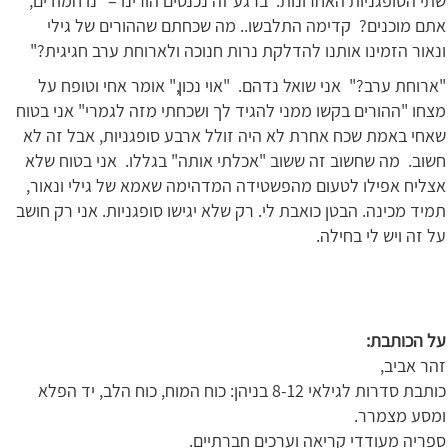
שתי הסופגניות האחרונות. ברגע זה נכנסים הורינו – "נו חמודים,
אתם מוכנים? קדימה התלבשו.. מה שכחתם שההורים של גילי
ונאור הזמינו אותנו להדלקת נרות חנוכה ולארוחת ערב חגיגית?"
"ארוחת ערב?" אני שואל נדהם. "אוי נכון," אומר אחי וטופח על
מצחו "ההורים בקשו ממני להגיד לך ושכחתי מזה לגמרי" אני בטוח
שאחי באמת שכח אחרת לא היה זולל ארבע סופגניות, אבל זה לא
חשוב. מה שחשוב זה ששוב "אכלתי אותה" בגללו. אני בטוח שלא
אצליח אפילו לטעום מהפשטידה המדהימה שאמא של גילי ונאור,
תמיד מכינה. הבטן כואבת לי. רק שלא יגישו סופגניות. אני רק חושב
על זה ויש לי בחילה.
על הכותבת:
זהר אביב,
כותבת סדרות לגילאי 8-12 בניהן: כוח המוח, כוח הלב, יד הפלא
ומסע מצמרר.
ספריה מעודדי קריאה וערכים חברתיים.