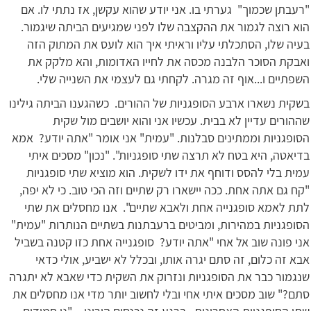
"רעבתן שכמוך" גערתי בו. אני יודע שהוא עקשן, אז נתתי לו. אם
הוא רוצה לגמור את ההקצבה שלו לפני שמגיעים הביתה שיגמור.
בעיה שלו, הסתכלתי עליו וראיתי איך הוא לועס את המתוק הזה
ואבקת הסוכר הלבנה מכסה את לחייו האדומות, והא מלקק את
השפתיים ו...אוף זה מגרה. לקחתי גם לעצמי את השנייה שלי.
בשקית נשארו ארבע הסופגניות של ההורים. כשהגענו הביתה גילינו
שההורים עדיין לא בבית. עכשיו אני והוא יושבים מול שקית
הסופגניות וממתינים סבלנות. "עמית" אני אומר "אתה יודע? אמא
בדיאטה, היא בטח לא תרצה שתי סופגניות". "נכון" מסכים איתי
עמית בלי להסס ודוחף את ידו לשקית. הוא מוציא שתי סופגניות
"קח גם אתה אחת. ככה יישארו רק שתיים וזה הכי טוב. כי לא יפה,
לתת לאמא סופגנייה אחת ולאבא שתיים". אנו מחסלים את שתי
הסופגניות במהירות, ומביטים ברעבתנות בשתיים הנותרות "עמית"
אני פונה שוב אל אחי "אתה יודע? סופגנייה אחת כזו קטנה בשביל
אבא זה כלום, זה סתם יגרה אותו, ובכלל לא ישביע, אולי כדאי
שנגמור כבר את הסופגניות ונזרוק את השקית כדי שאבא לא יתגרה
סתם?" שוב מסכים איתי אחי ובלי לחשוב יותר מדי אנו מחסלים את