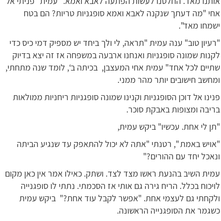
אותנו מאד. החלטנו לעשות הפתעה לאבא ואמא. "עמית" פניתי אל
אחי "מה דעתך שנקנה לאבא ואמא סופגניות טריות? הם בטח
ישמחו מאד".
"רעיון טוב" ענה עמית "תראה, לי ולך ביחד יש מספיק דמי כיס כדי
לקנות שמונה סופגניות ואנחנו ארבעה במשפחה אז זה יצא בדיוק
שתיים לכל אחד" עמית אחי המעצבן, בכיתה ב‘, לומד שנה מתחתי,
ומחשב חישובים יותר מהר ממני.
פנינו אל דוכן הסופגניות וקנינו שמונה סופגניות ריחניות ממולאות
בריבה ומצופות באבקת סוכר.
"תן לי אחת. עכשיו" ביקש עמית,
"אויש באמת ", רטנתי "אתה לא יכול להתאפק עד שנגיע הביתה
ונאכל יחד עם ההורים?"
עמית השיב בהנעת ראשו מצד לצד. ושתק. כאילו אמר אין כאן מקום
לויכוח בכלל. הריח גירה גם אותי אז הסכמתי. נתתי לו סופגנייה
ולקחתי גם לעצמי אחת. "אפשר לקבל עוד אחת?" ביקש עמית
כשגמר את הסופגנייה הראשונה.