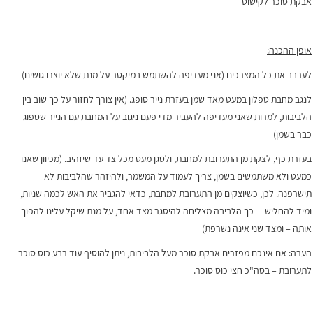
אבקת סוכר לקישוט
אופן ההכנה:
לערבב את כל המצרכים (אני מעדיפה להשתמש במיקסר על מנת שלא יוצרו גושים)
לנגב מחבת טפלון במעט מאד שמן בעזרת נייר סופג. (אין צורך לחזור על כך שוב בין
הלביבות, למרות שאני מעדיפה להעביר מדי פעם ניגוב על המחבת עם הנייר שספוג
כבר בשמן)
בעזרת כף, לצקת מן התערובת למחבת, ולטגן מעט מכל צד עד שיזהיב. (מכיוון שאנו
כמעט ולא משתמשים בשמן, צריך לעמוד על המשמר, ולהיזהר שהלביבות לא
תישרפנה. לכן, כשיוצקים מן התערובת למחבת, כדאי להגביר את האש לכמה שניות,
ומיד להחליש – כך הלביבה מצליחה להיסגר מצד אחד, על מנת שיקל עלינו להפוך
אותה – ומצד שני אינה נשרפת)
הערה: אם אינכם מפזרים אבקת סוכר מעל הלביבות, ניתן להוסיף עוד רבע כוס סוכר
לתערובת – בסה"כ חצי כוס סוכר.