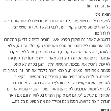
את זכות הווטו!
תואם-גיל
לפעמים ילדים שומעים על סרט או תוכנית ורוצים לראות אותם. לא
כל ההורים מפעילים שיקול דעת לגבי נושא הגיל וזה נושא שאין
לזלזל בו!
לדוגמא, לאחרונה הוקרן הסרט אי.טי והורים רבים לילדי גן התלהבו
להראות אותו לילדיהם "זה סרט משפחתי מקסים!". אז זהו, שלא.
כלאמר, לא שהסרט לא מקסים, הוא בהחלט כן, אבל לא במקרה
אנחנו זוכרים את הסרט הזה, הוא מאוד ריגש אותנו! ילד קטן עוד
לא יכול להכיל את עוצמת הרגשות הללו. ישנן בסרט לא מעט
סצנות מפחידות ומאיימות, הצבא רוצה ללכוד את החייזר ולערוך בו
ניסויים. הילדים שמבריחים אותו, הפרידה המרגשת... בקיצור –
לסרטים האמריקאיים יש גיל מומלץ וזה לא במקרה. אותו הדבר
לגבי מלחמות הכוכבים למיניהם והארי פוטר ושוברי קופות אחרים
המיועדים לגיל בי"ס. גם אם מוקרן הסרט בטלוויזיה וגם אם האח
הגדול רוצה לראות. חסכו מכם ומילדיכם את הסיוטים בלילה...
חדשות