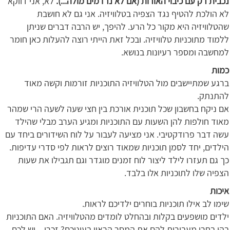
נכבית רק עם כיבוי האורות (אם לא נרדמים מולה...).
לא, אני דווקא
לא הולכת להטיף נגד הצפיה בטלוויזיה. אני גם לא חושבת
שהטלוויזיה היא מקור כל הרע. להיפך, יש הרבה דברים שניתן
ללמוד מתוכניות טלוויזיה. ובכל זאת הייתי רוצה להעלות כאן חומר
למחשבה ומספר רעיונות בנושא.
כמות
ברגע שמתיישבים מול הטלוויזיה התוכניות זורמות וקשה מאוד
להתנתק.
אם ניקח בחשבון שכל תוכנית אורכת בין חצי שעה לשעה הרי שמהר
מאוד חולפות להן השעות עם התוכניות ומגיע הערב מבלי שהילד
עשה דבר פרודקטיבי. אני מציעה לעבור על לוח השידורים ביחד עם
הילדים, יחד לסמן תוכניות שמאוד רוצים לראות לפי סדרי עדיפות.
כך גם תעזרו לילד ליצור לוח זמנים מוגדר וגם תגבילו את שעות
הצפיה שלו לתוכניות אלו בלבד.
איכות
שימו לב אילו תוכניות בוחרים ילדיכם לראות.
ילדים מושפעים בקלות ובהחלט לומדים מהטלוויזיה. האם התוכניות
בהן בחרו מעבירות להם את המסר הראוי בעיניכם? זכרו – יש לכם