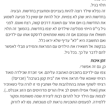
תלוי בגיל.
זה נפלא שילד רוצה להיות בעניינים ומתעניין בחדשות. הבעיה
בחדשות היא: שהן לא צפויות. יכול להיות יום שאין כל מניעה לשמוע
את החדשות בו ויום אחר עם תאונת דרכים קשה, רצח ואונס. לפני
גיל בי"ס הייתי ממליצה שילדים לא יצפו בחדשות. בהמשך זה תלוי:
תשאלו את עצמכם אם זה נושא שמתאים לדסקס אותו עם ילדיכם
ואם התשובה היא "לא" עדיף שלא יראו כלל.
בבקשה אל תשאירו את הילדים עם המראות והמידע מבלי לאפשר
להם לדבר על כך. בכל גיל.
זמן איכות
כן, גם זה אפשרי.
צפו עם ילדיכם בתוכנים האהובה עליהם. אני זוכרת שכילדה מאוד
רציתי שאמא שלי תראה איתי את "בית קטן בערבה" (זוכרים?)
רציתי לשתף אותה בהתלהבות שלי ושתבין מי זו לורה ונלי כשאזכיר
אותן (ואולי אפילו תשים לב אילו הורים מדהימים הם הזוג אנגלס...).
לצפות עם הילד יכול לתרום רבות ליצירת שפה משותפת ומקור
ללמידה. לפעמים התוכניות נראות לנו מגוכחות. נסו לא לזרוק