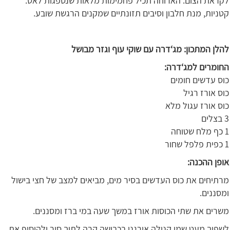
לקראת הצום. הארוחה תכיל פחמימות מלאות שנספגות לאט.
קטניות, מנת חלבון וסיבים תזונתיים שמקנים הרגשת שובע.
להלן המתכון: מג‘דרה עם שוקי עוף וגזר מבושל
החומרים למג‘דרה:
כוס עדשים חומים
כוס אורז רגיל
כוס אורז עגול מלא
3 בצלים
1 כף מלח שטוחה
1 כפית פלפל שחור
אופן ההכנה:
מרתיחים את כוס העדשים בסיר מים, מביאים למצב של חצי בישול
ומסננים.
משרים את שתי הכוסות אורז במשך שעה במי ברז ומסננים.
לשפוך מעט שמן קנולה אורגני בכבישה קרה לתוך סיר ולהוסיף את