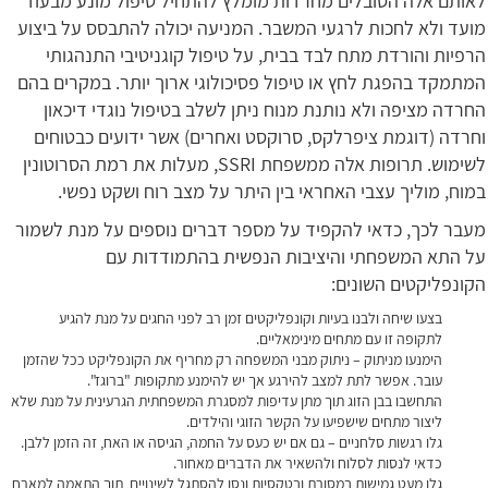
לאותם אלה הסובלים מחרדות מומלץ להתחיל טיפול מונע מבעוד
מועד ולא לחכות לרגעי המשבר. המניעה יכולה להתבסס על ביצוע
הרפיות והורדת מתח לבד בבית, על טיפול קוגניטיבי התנהגותי
המתמקד בהפגת לחץ או טיפול פסיכולוגי ארוך יותר. במקרים בהם
החרדה מציפה ולא נותנת מנוח ניתן לשלב בטיפול נוגדי דיכאון
וחרדה (דוגמת ציפרלקס, סרוקסט ואחרים) אשר ידועים כבטוחים
לשימוש. תרופות אלה ממשפחת SSRI, מעלות את רמת הסרוטונין
במוח, מוליך עצבי האחראי בין היתר על מצב רוח ושקט נפשי.
מעבר לכך, כדאי להקפיד על מספר דברים נוספים על מנת לשמור
על התא המשפחתי והיציבות הנפשית בהתמודדות עם
הקונפליקטים השונים:
בצעו שיחה ולבנו בעיות וקונפליקטים זמן רב לפני החגים על מנת להגיע
לתקופה זו עם מתחים מינימאליים.
הימנעו מניתוק – ניתוק מבני המשפחה רק מחריף את הקונפליקט ככל שהזמן
עובר. אפשר לתת למצב להירגע אך יש להימנע מתקופות "ברוגז".
התחשבו בבן הזוג תוך מתן עדיפות למסגרת המשפחתית הגרעינית על מנת שלא
ליצור מתחים שישפיעו על הקשר הזוגי והילדים.
גלו רגשות סלחניים – גם אם יש כעס על החמה, הגיסה או האח, זה הזמן ללבן.
כדאי לנסות לסלוח ולהשאיר את הדברים מאחור.
גלו מעט גמישות במסורת ובטקסיות ונסו להסתגל לשינויים, תוך התאמה למארח