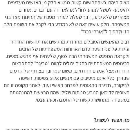
מצוקותיהם. כשהתחושות קשות מנשוא חלק מן האנשים מעדיפים
להימנע- למשל לנסוע לחו"ל או לארוחה עם חברים. אחרים
מצהירים שלא יגיעו, דבר שעלול לעורר מסכת של תחינות מצד בני
המשפחה. חלק עושים זאת שלא במודע כדי לקבל את תשומת הלב
הזו ולהפוך ל"אורחי כבוד".
רבים מהאנשים הסובלים מחרדות מרגישים את תחושות החרדה
עולות על פני השטח טרם הארוחות המשפחתיות של החגים
ולקראת המפגש המשפחתי הכה צפוף, שלעתים אף מרגיש מאיים.
הכינוסים המשפחתיים בחגים יכולים להוות "טריגר" להתפרצות
החרדה אצל אנשים חרדתיים, משום שמדובר בצירוף של גורמים
שבדרך כלל אינם מיטיבים עם אנשים אלה: צפיפות, חשיפה
לביקורת, חדירה פתאומית למרחב האישי ועוד. לאחר תקופה זו הם
חשופים לדיכאון הנובע מניתוח שלילי שהם מבצעים להתנהגותם
במשפחה ומתחושות קשות של החמצה וכעס עצמי.
מה אפשר לעשות?