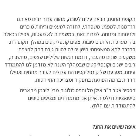
תקופת החגים, הבאה עלינו לטובה, מהווה עבור רבים מאיתנו
הזדמנות למפגש משפחתי, לחזרה לטעמים וריחות מוכרים
ולנינוחות ומנוחה. למרות זאת, במשפחות לא מעטות, אפילו בכאלה
בהן מערכות היחסים טובות, צפים קונפליקטים במהלך תקופה זו.
החזרה לתא המשפחתי הישן יכולה להוות גורם דחק להצפת
משקעים שונים מהעבר, דוגמת רגשות שליליים שצפים, מחשבות,
ריבים ישנים וקונפליקטים שבמהלך השנה לא מזדמן לנו להתמודד
עימם. מטבעם של קונפליקטים הם עלולים לעורר מתחים ואפילו
חרדות ברמה הפוגעת בתפקוד ומצריכה התייחסות.
הפסיכיאטר ד"ר אילן טל והפסיכולוגית מרין ליבמן מתארים
סיטואציות ודילמות איתן אנו מתמודדים ומציעים טיפים
להתמודדות עם הלחץ.
איפה עושים את החג?