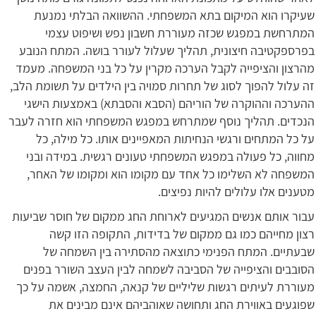
שעיקרו הוא המיקום בתא המשפחתי. ההשוואה הבלתי נמנעת
המתרחשת במפגש שכזה מעוררת חשבון נפש ושיפוט עצמי
בפרספקטיבה חיצונית, תהליך שעלול לעורר בושה. המתח הנובע
מהרצון והציפייה לקבל הערכה מקרין על כל בני המשפחה. מעמד
זה עלול להפוך לסוג של תחרות סמויה בין הילדים על תשומת הלב,
ההערכה וההוקרה של הוריהם (הסבא והסבתא) באמצעות הישגי
הנכדים. תהליך נוסף שמתרחש במפגש המשפחתי הוא חזרה לעבר
על כל המתחים ורגשי הנחיתות המאפיינים אותו. כל מילה, כל
מחווה, כל פעולה במפגש המשפחתי טעונים רגשית. במידה ובני
המשפחה לא השלימו כל אחד עם מקומו הוא ומקומו של האחר,
מטענים אלו עלולים להיות נפיצים.
עבור אותם אנשים המגיעים לארוחת החג ממקום של חוסר שביעות
רצון מחייהם כמו גם ממקום של בדידות, התקופה הזו קשה
שבעתיים. המתח הפנימי כתוצאה מהסתירה בין השמחה של
הסובבים והציפייה של הסביבה לשמחה לבין העצב השורר בפנים
מעוררת לעיתים רגשות שליליים של קנאה, החמצה, אשמה על כך
שפוגעים באווירת החג ותחושה שאוהביהם אינם מבינים את