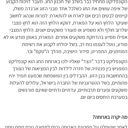
הקונפליקט מתחיל כבר בשלב של תכנון החג. מעבר לויכוח הקבוע
של איפה עושים את החג כשלכל אחד מבני הזוג אג‘נדה משלו,
קיימים לבטים רבים אם לארח או להתארח. למרות שנהוג לחשוב
שעיקר הלחץ הוא על המארח, דווקא הלחץ הזה הוא לחץ מצבי
שלרוב חולף ולא משפיע או מעורר משקעים ישנים. הלחץ המצבי
אפילו מסייע בהדחקת משקעים אחרים. המארח, באופן מודע או לא
מודע, נוטל לעצמו כוח רב, בשל יכולתו לקבוע את רשימת
המוזמנים, התפריט, סידור הישיבה, מהלך ה"טקס" וכו‘.
הקונפליקט בדבר "הצד" שאליו ילכו בארוחת החג הוא קונפליקט
המפגיש בין פנטזיה של חזרה לילדות לבין המציאות של הצורך
בהתחשבות בבן הזוג. ההבדלים בין המשפחות שכמעט תמיד יהיו
מהותיים, בשל ההטרוגניות של החברה בישראל, עלולים להעלות
משקעים ופערים תרבותיים, עדתיים ודתיים שאינם מורגשים
במערכת היחסים ביום יום.
מה יקרה בארוחה?
לאחר שהוחלט על מתכונת הארוחה נכנס לתמונה גורם מתח נוסף