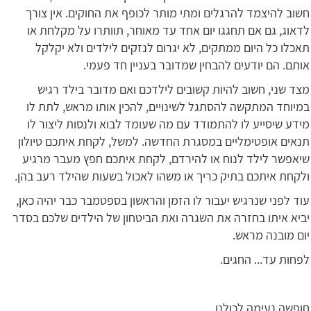
חשוב להיצמד להרגלים ומתי מותר לכופף את החוקים. אין צורך
לדאוג, גם אם תחגגו יום אחד עד מאוחר, תוותרו על מקלחת או
תאכלו כל היום ממתקים, לא יגרום לנזקים לילדים ולא יקלקל
אותם. הם יודעים להבחין שמדובר בעניין חד פעמי.
מצד שני, חשוב להיות קשובים לילדכם ואם מדובר בילד רגיש
במיוחד המתקשה להסתגל לשינויים, להכין אותו מראש, לתת לו
מידע שיסייע לו להתמודד עם מה שעומד לבוא ולנסות ליצור לו
תנאים אופטימליים במסגרת החדשה. למשל, לקחת איתכם טיולון
שיאפשר לילד לנוח או להירדם, לקחת איתכם חפץ מעבר מרגיע
ולקחת איתכם בתיק כריך או משהו לאכול בשעות שהילד רעב בהן.
עוד לפני שנרגיש יעבור לו הזמן והראשון בספטמבר כבר יהיה כאן,
יביא איתו בחזרה את השגרה ואת הביטחון של הילדים שלכם בסדר
יום מובנה מראש.
לפחות עד... החגים.
חופשה נעימה לכולנו,