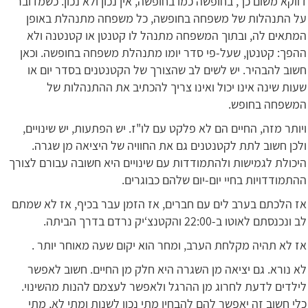
דווקא משום כך, בחופשה כמו בחופשה, אין נכון ולא נכון. כשמדובר
על התנהלות של משפחה בחופשה, כל משפחה מתנהלת באופן
המתאים לה, ובתוך המשפחה מתנהל לו קטנטן או קטנטנה ולא
ההפך: קטנטן, שעל-פי סדר יומו מתנהלת משפחה בחופשה. וכאן
חשוב להבהיר. יש לשים לב שהצורך של הקטנטנים בסדר יום או
שעות שינה אינו יכול ואינו צריך להכתיב את ההתנהלות של
המשפחה בחופש.
ויותר מזה, החיים הם לא פלקט עם לו"ז. יש הפתעות, יש שינויים,
ולכן חשוב לתת לקטנטנים גם את החוויה של היציאה מן שגרה.
היכולת לגמישות ולהתמודדות עם שינויים היא חשובה עבורם לצורך
ההתמודדויות בחיי יום-יום שלהם כבוגרים.
אז הלכתם בערב לים עם חברים, אז הזמן עבר בכיף, אז לא שמתם
לב ונכנסתם לאוטו ב-22:00 והקטנצ‘יק נרדם בדרך הביתה.
אז לא תהיה מקלחת הערב, ומחר הוא יקום שעה מאוחר יותר .
לא נורא. גם יציאה מן השגרה היא חלק מן החיים. חשוב לאפשר
לילדים לדעת לחרוג מן ההרגל ולאפשר לעצמם להנות מהשינוי.
כלי חשוב זה יאפשר להם להבחין מתי נכון לשנות ומתי לא, מתי