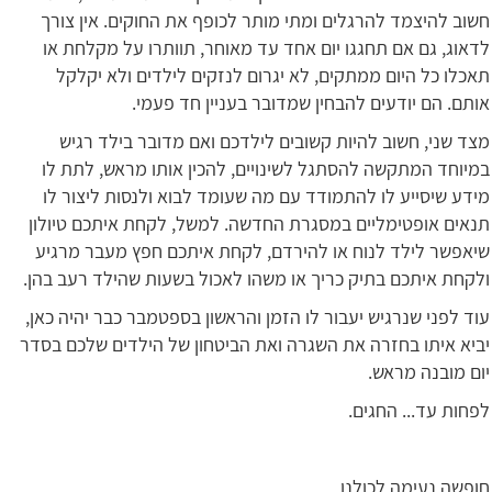
חשוב להיצמד להרגלים ומתי מותר לכופף את החוקים. אין צורך
לדאוג, גם אם תחגגו יום אחד עד מאוחר, תוותרו על מקלחת או
תאכלו כל היום ממתקים, לא יגרום לנזקים לילדים ולא יקלקל
אותם. הם יודעים להבחין שמדובר בעניין חד פעמי.
מצד שני, חשוב להיות קשובים לילדכם ואם מדובר בילד רגיש
במיוחד המתקשה להסתגל לשינויים, להכין אותו מראש, לתת לו
מידע שיסייע לו להתמודד עם מה שעומד לבוא ולנסות ליצור לו
תנאים אופטימליים במסגרת החדשה. למשל, לקחת איתכם טיולון
שיאפשר לילד לנוח או להירדם, לקחת איתכם חפץ מעבר מרגיע
ולקחת איתכם בתיק כריך או משהו לאכול בשעות שהילד רעב בהן.
עוד לפני שנרגיש יעבור לו הזמן והראשון בספטמבר כבר יהיה כאן,
יביא איתו בחזרה את השגרה ואת הביטחון של הילדים שלכם בסדר
יום מובנה מראש.
לפחות עד... החגים.
חופשה נעימה לכולנו,