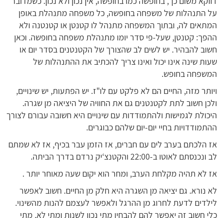
דווקא משום כך, בחופשה כמו בחופשה, אין נכון ולא נכון. כשמדובר
על התנהלות של משפחה בחופשה, כל משפחה מתנהלת באופן
המתאים לה, ובתוך המשפחה מתנהל לו קטנטן או קטנטנה ולא
ההפך: קטנטן, שעל-פי סדר יומו מתנהלת משפחה בחופשה. וכאן
חשוב להבהיר. יש לשים לב שהצורך של הקטנטנים בסדר יום או
שעות שינה אינו יכול ואינו צריך להכתיב את ההתנהלות של
המשפחה בחופש.
ויותר מזה, החיים הם לא פלקט עם לו"ז. יש הפתעות, יש שינויים,
ולכן חשוב לתת לקטנטנים גם את החוויה של היציאה מן שגרה.
היכולת לגמישות ולהתמודדות עם שינויים היא חשובה עבורם לצורך
ההתמודדויות בחיי יום-יום שלהם כבוגרים.
אז הלכתם בערב לים עם חברים, אז הזמן עבר בכיף, אז לא שמתם
לב ונכנסתם לאוטו ב-22:00 והקטנצ‘יק נרדם בדרך הביתה.
אז לא תהיה מקלחת הערב, ומחר הוא יקום שעה מאוחר יותר .
לא נורא. גם יציאה מן השגרה היא חלק מן החיים. חשוב לאפשר
לילדים לדעת לחרוג מן ההרגל ולאפשר לעצמם להנות מהשינוי.
כלי חשוב זה יאפשר להם להבחין מתי נכון לשנות ומתי לא, מתי