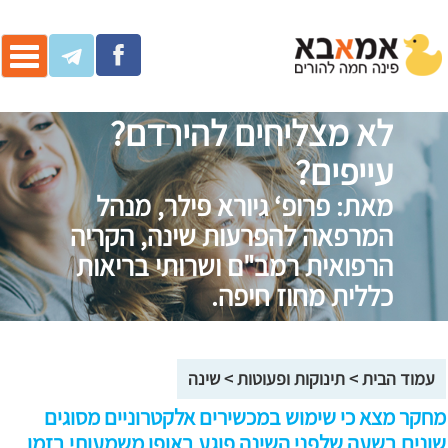
ggle
ation
לא מצליחים להירדם?
עייפים?
מאת: פרופ‘ גיורא פילר, מנהל
המרפאה להפרעות שינה, הקריה
הרפואית רמב"ם ושרותי בריאות
כללית מחוז חיפה.
עמוד הבית
>
תינוקות ופעוטות
>
שינה
מחקר מצא כי שימוש במכשירים אלקטרוניים מסוגים
שונים בשעה שלפני השינה פוגע באופן משמעותי בזמן