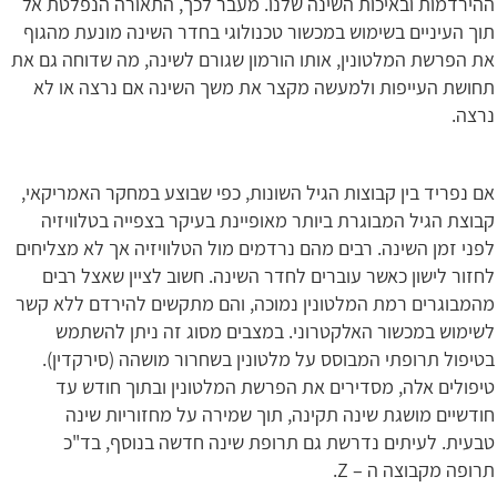
ההירדמות ובאיכות השינה שלנו. מעבר לכך, התאורה הנפלטת אל
תוך העיניים בשימוש במכשור טכנולוגי בחדר השינה מונעת מהגוף
את הפרשת המלטונין, אותו הורמון שגורם לשינה, מה שדוחה גם את
תחושת העייפות ולמעשה מקצר את משך השינה אם נרצה או לא
נרצה.
אם נפריד בין קבוצות הגיל השונות, כפי שבוצע במחקר האמריקאי,
קבוצת הגיל המבוגרת ביותר מאופיינת בעיקר בצפייה בטלוויזיה
לפני זמן השינה. רבים מהם נרדמים מול הטלוויזיה אך לא מצליחים
לחזור לישון כאשר עוברים לחדר השינה. חשוב לציין שאצל רבים
מהמבוגרים רמת המלטונין נמוכה, והם מתקשים להירדם ללא קשר
לשימוש במכשור האלקטרוני. במצבים מסוג זה ניתן להשתמש
בטיפול תרופתי המבוסס על מלטונין בשחרור מושהה (סירקדין).
טיפולים אלה, מסדירים את הפרשת המלטונין ובתוך חודש עד
חודשיים מושגת שינה תקינה, תוך שמירה על מחזוריות שינה
טבעית. לעיתים נדרשת גם תרופת שינה חדשה בנוסף, בד"כ
תרופה מקבוצה ה – Z.