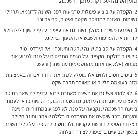
מזמן השינה ו-30 דקות מזמן ההשכמה.
2. הקפדה על ביצוע פעולות מרגיעות לפני השינה לדוגמא: תרגילי
נשימות, האזנה למוזיקה שקטה ואיטית, קריאה וכו‘.
3. הימנעו משינה במהלך היום, גם אם עייפים עדיף לישון בלילה ולא
לדחות את העייפות ולשבש את השעון הביולוגי.
4. הקפדה על סביבת שינה שקטה וחשוכה - אל תירדמו מול
טלוויזיה דולקת, הקפידו על הגפת התריסים על מנת למנוע אור
מבחוץ (אלא אם אתם מהמשכימים עם שחר) ורעש.
5. בימים חמים ולחים אלו מומלץ למזג את החדר אם זה באמצעות
מזגן בעוצמה חלשה או מאוורר תקרה שקט.
6. לא להתייאש! גם אם השינה מאחרת לבוא, עדיף להישאר במיטה
ולעצום עיניים. יתרה מזאת, גם בשעות הבוקר הקשות כדאי לעמוד
בשעת ההשכמה שנקבעה על מנת לא לפגוע במחזוריות השינה
והערות, דבר שיקשה את ההירדמות בלילה שאחרי וחוזר חלילה.
הצלחת הטיפול דורשת עקביות, ולכן חשוב להקפיד על כללי השינה
במשך שבועיים ברציפות לצורך הצלחה.