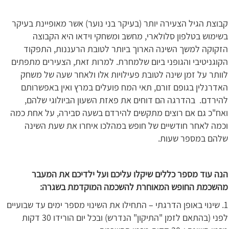
קבוצת הגיל הצעירה יותר (בעיקר בני נוער) אשר מאופיינת בעיקר
בשימוש בטלפון סלולארי, מחשב ומשחקי וידאו היא הקבוצה
הזקוקה למשך השינה הארוך ביותר לטובת הרעננות, התפקוד
הקוגניטיבי והגופני ביום שלמחרת. למרות זאת, הצעירים מתפתים
לוותר על זמן שינה לטובת פעילויות אלו ולאחר שעה של משחק
האדרנלין בגופם זורם, תאי המח פועלים במרץ ואין באפשרותם
להירדם. בהדרגה הם דוחים את פאזת השעון הביולוגי שלהם,
ואח"כ גם אם רוצים מתקשים להירדם בשעה סבירה, על אחת כמה
וכמה לאחר חודשיים של חופש במהלכו איחרו את שעת השינה
שלהם במספר שעות.
הנה עוד מספר כללים שיקלו עליכם ועל ילדיכם את המעבר
מהשכמת החופש המאוחרת להשכמה המוקדמת בשגרה:
1. שינוי באופן הדרגתי – התחילו את השינוי מספר ימים עד שבועיים
לפני (בהתאם לזמן "התיקון" הנדרש) ובכל יום הורידו 30 דקות