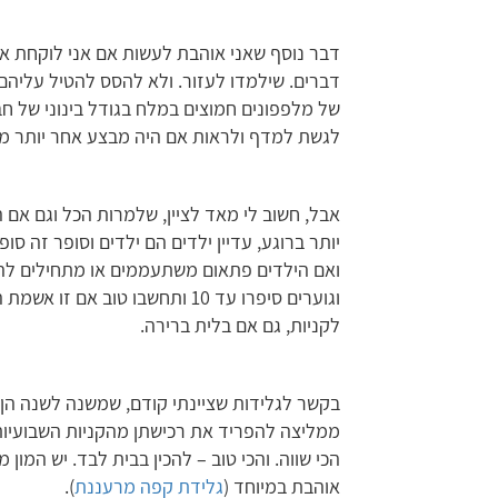
דבר נוסף שאני אוהבת לעשות אם אני לוקחת את
דברים. שילמדו לעזור. ולא להסס להטיל עליהם 
של מלפפונים חמוצים במלח בגודל בינוני של ח
לגשת למדף ולראות אם היה מבצע אחר יותר מש
אבל, חשוב לי מאד לציין, שלמרות הכל וגם אם
יותר ברוגע, עדיין ילדים הם ילדים וסופר זה ס
ואם הילדים פתאום משתעממים או מתחילים לה
וגוערים סיפרו עד 10 ותחשבו טוב
לקניות, גם אם בלית ברירה.
בקשר לגלידות שציינתי קודם, שמשנה לשנה הן י
ממליצה להפריד את רכישתן מהקניות השבועיות
הכי שווה. והכי טוב – להכין בבית לבד. יש המון
אוהבת במיוחד (
גלידת קפה מרעננת
).