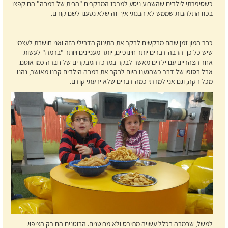
כשסיפרתי לילדים שהשבוע ניסע למרכז המבקרים "הבית של במבה" הם קפצו
בכזו התלהבות שממש לא הבנתי איך זה שלא נסענו לשם קודם.
כבר המון זמן שהם מבקשים לבקר את התינוק הדבילי הזה ואני חושבת לעצמי
שיש כל כך הרבה דברים יותר חינוכיים, יותר מעניינים ויותר "ברמה" לעשות
אחר הצהריים עם ילדים מאשר לבקר במרכז המבקרים של חברה כמו אוסם.
אבל בסופו של דבר כשהגענו היום לבקר את במבה הילדים קרנו מאושר, נהנו
מכל דקה, וגם אני למדתי כמה דברים שלא ידעתי קודם.
למשל, שבמבה בכלל עשויה מתירס ולא מבוטנים. הבוטנים הם רק הציפוי.