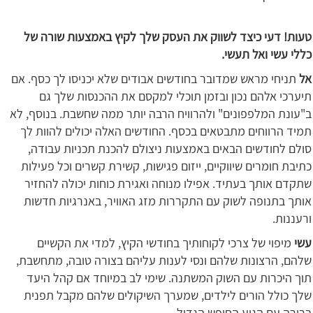
טעות! דעי כיצד לשווק את העסק שלך לקיץ באמצעות שורה של
כללי עשי ואל תעשי.
אל
תניחי מראש שמדובר בחודשים אבודים שלא יכניסו לך כסף. אם
תיערכי אלהם נכון ובזמן תוכלי למקסם את ההכנסות שלך גם
ב"עונת המלפפונים" ולהרוויח הרבה יותר ממה שחשבת. בנוסף, לא
תמיד הרווחים מתבטאים בכסף. החודשים האלה יכולים להוות לך
סולם לחודשים הבאים באמצעות ניצולם להכנת תכניות עבודה,
כתיבת חומרים שיווקיים, ייזום פגישות, קשירת קשרים וכל פעילות
שתקדם אותך בעתיד. אפילו מנוחה ואגירת כוחות יכולה להחזיר
אותך בתנופה לשוק עם התקררות מזג האוויר, באנרגיות חדשות
ורעננות.
עשי
מיפוי של צרכי לקוחותיך בחודשי הקיץ, למדי את הקשיים
שלהם, הרצונות שלהם ונסי לענות עליהם בצורה טובה, מתחשבת,
תוך היכרות עם השוק המשתנה. שימי לב במיוחד אם קהל היעד
שלך כולל הורים לילדים, שמערך השיקולים שלהם מקבל תפנית
ברורה עם הגיע החופש הגדול.