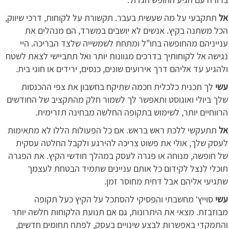
אל
תתקבעי על מה שעשית בעבר. תקשורת על לקוחות, דרכי שיווק,
הכל משתנה בקיץ. אנשים לא יושבים במשרד, הם מנהלים את
ענייניהם מהחופשה בחו"ל ומתחת לשמשייה שלצד הבריכה. היי
נגישה אל לקוחותיך בדרכים מגוונות יותר ואל תתביישי לצאת לשטח
ולהגיע עד אליהם דרך אירועים שונים, כנסים, ירידים או חוגי בית.
עשי
לך תכנית כלכלית חכמה שתיקח בחשבון את צפי ההכנסות
שלך ביולי ואוגוסט ותאפשר לך לשמור חלק מהתקציב של החודשים
הרווחיים יותר, לשימוש בתקופה החלשה מבחינה תזרימית.
אל
תתעקשי ללכת ראש בראש. אם כל הפעולות הללו לא מתאימות
לעסק שלך, אולי את פשוט צריכה להירגע ולקבל החלטה עסקית
של חופשה, מנוחה או פגרה לעסק במהלך חודשי הקיץ. את הפגרה
תוכלי לנצל לקידום כל אותם עניינים שתמיד הבטחת לעצמך
שתגיעי אליהם אבל דחית מחוסר זמן.
עשי
סוייץ‘ מחשבתי והפסיקי להסתכל על הקיץ כעל תקופה
מבוזבזת. מצאי את היתרונות, גם אם תנועת הלקוחות חלשה יותר
והתמקדי באפשרות לבצע שינויים בעסק, לפתח תחומים חדשים,