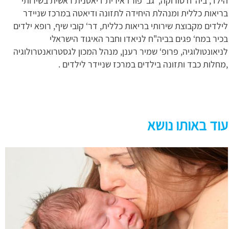
הילד, ביה"ח סורוקה, גב‘ פורז אירית דיאטנית ראשית בשירותי
בריאות כללית ומנהלת היחידה לתזונה ודיאטה במרכז שניידר
לילדים מקבוצת שירותי בריאות כללית, דר‘ קובי שיף, רופא ילדים
בכיר במח‘ פגים בביה"ח לניאדו וחבר האיגוד הישראלי
לניאונטולוגיה, פרופ‘ שמיר רענן, מנהל המכון לגסטרואנטרולוגיה
,מחלות כבד ותזונה בילדים במרכז שניידר לילדים .
עוד באותו נושא