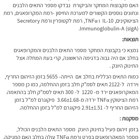
האם מקבוצות המחקר והביקורת נבדקו מספר התאים הלבנים
ונתונים נוספים הקשורים למערכת החיסון -רמת המקרופאגים, רמת
הציטוקינים, IL-10 ו TNFα, רמת לקטופרין ורמת Secretory
Immunoglobulin-A (sIgA).
תוצאות:
נמצא כי בקבוצת המחקר מספר התאים הלבנים והמקרופאגים
בחלב אם היה גבוה בדגימה הראשונה, קרי בעת המחלה אצל
התינוק היונק .
כמות התאים הכללית בחלב אם הייתה- 5655 בזמן הזיהום החריף,
וירדה ל-2122 תאים לסמ"ק חלב בזמן ההחלמה, כמו כן מספר
המאקרופאגים ירד מ- 1220 ל- 300 תאים לסמ"ק חלב בהתאמה.
רמת הציטוקין TNFα ירדה מ-3.66±1.68 פיקוגרם למ"ל בזמן
הזיהום החריף ל- 2.91±1.51 פיקוגרם למ"ל בזמן ההחלמה.
מסקנות :
בזמן זיהום פעיל בתינוק היונק מספר התאים הלבנים הכולל,
מספר המאקרופאגים בפרט ורמת TNFα עולה בחלב האם המניקה.