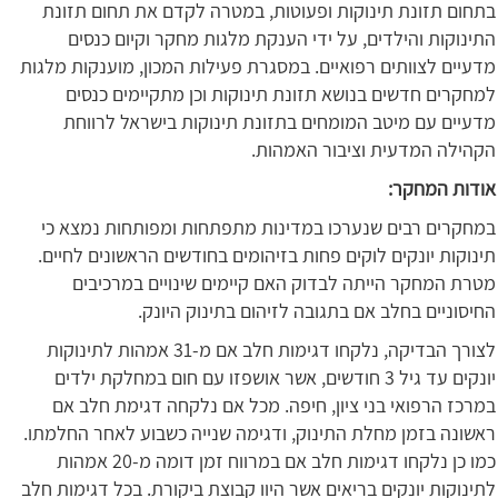
בתחום תזונת תינוקות ופעוטות, במטרה לקדם את תחום תזונת
התינוקות והילדים, על ידי הענקת מלגות מחקר וקיום כנסים
מדעיים לצוותים רפואיים. במסגרת פעילות המכון, מוענקות מלגות
למחקרים חדשים בנושא תזונת תינוקות וכן מתקיימים כנסים
מדעיים עם מיטב המומחים בתזונת תינוקות בישראל לרווחת
הקהילה המדעית וציבור האמהות.
אודות המחקר:
במחקרים רבים שנערכו במדינות מתפתחות ומפותחות נמצא כי
תינוקות יונקים לוקים פחות בזיהומים בחודשים הראשונים לחיים.
מטרת המחקר הייתה לבדוק האם קיימים שינויים במרכיבים
החיסוניים בחלב אם בתגובה לזיהום בתינוק היונק.
לצורך הבדיקה, נלקחו דגימות חלב אם מ-31 אמהות לתינוקות
יונקים עד גיל 3 חודשים, אשר אושפזו עם חום במחלקת ילדים
במרכז הרפואי בני ציון, חיפה. מכל אם נלקחה דגימת חלב אם
ראשונה בזמן מחלת התינוק, ודגימה שנייה כשבוע לאחר החלמתו.
כמו כן נלקחו דגימות חלב אם במרווח זמן דומה מ-20 אמהות
לתינוקות יונקים בריאים אשר היוו קבוצת ביקורת. בכל דגימות חלב