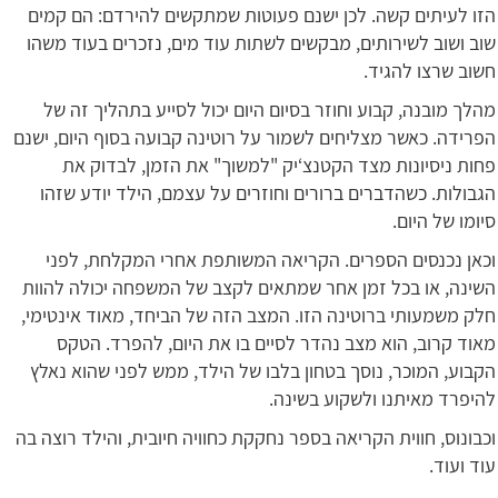
הזו לעיתים קשה. לכן ישנם פעוטות שמתקשים להירדם: הם קמים
שוב ושוב לשירותים, מבקשים לשתות עוד מים, נזכרים בעוד משהו
חשוב שרצו להגיד.
מהלך מובנה, קבוע וחוזר בסיום היום יכול לסייע בתהליך זה של
הפרידה. כאשר מצליחים לשמור על רוטינה קבועה בסוף היום, ישנם
פחות ניסיונות מצד הקטנצ‘יק "למשוך" את הזמן, לבדוק את
הגבולות. כשהדברים ברורים וחוזרים על עצמם, הילד יודע שזהו
סיומו של היום.
וכאן נכנסים הספרים. הקריאה המשותפת אחרי המקלחת, לפני
השינה, או בכל זמן אחר שמתאים לקצב של המשפחה יכולה להוות
חלק משמעותי ברוטינה הזו. המצב הזה של הביחד, מאוד אינטימי,
מאוד קרוב, הוא מצב נהדר לסיים בו את היום, להפרד. הטקס
הקבוע, המוכר, נוסך בטחון בלבו של הילד, ממש לפני שהוא נאלץ
להיפרד מאיתנו ולשקוע בשינה.
וכבונוס, חווית הקריאה בספר נחקקת כחוויה חיובית, והילד רוצה בה
עוד ועוד.