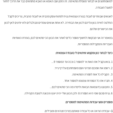
למשפחתונים או לבחור מטפלת מתאימה. זה הזמן שבו האמא או האבא מחפשים כבר את הדרך לחזור
למעגל העבודה.
לאנשים שבוחרים לעבוד בצורה עצמאית נניח לפתוח עסק מהבית או לעבוד מהבית, צריכים לקבל
החלטה לאיזה כוון עליהם לכוון את הבחירה. לא אחת אנשים עומדים מבולבלים ולא יודעים לאן לכוון
את הכישורים שלהם.
במאמר זה אני מבקשת לחשוף מספר כלים לאתר את הכוון הכי מתאים לכם, בעזרת האותיות
העבריות והמקבילות המספריות.
כיצד לבחור כוון ומקצוע שיתאים לי בעבודה עצמאית:
1. בואו נקביל את האות א‘ למספר 1 וככה עד המספר 9...
2. רשמו את שמכם הפרטי ושם משפחתכם על דף נייר.
3. הקבילו כל אות לספרה המתאימה.
4. חברו את כל הספרות וצמצמו למספר אחד.
5. התבוננו בדוגמאות הבאות ולימדו מה הכי מתאים לכם...
6. נניח סכום שמי היא הספרה 8 ולכן הכוון שלי יהיה יעוץ והכוונה לטובת הקהילה.
מספרים וסוגי עבודות המתאימות למספרים:
1 -
עבודת הוראה או כל עבודה שאתם במרכז מנהיגים ומובילים.