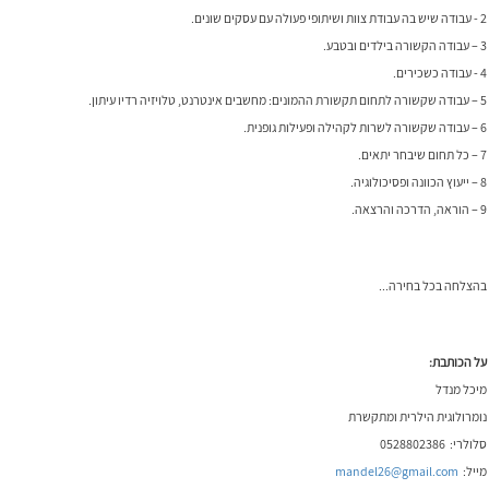
2 - עבודה שיש בה עבודת צוות ושיתופי פעולה עם עסקים שונים.
3 – עבודה הקשורה בילדים ובטבע.
4 - עבודה כשכירים.
5 – עבודה שקשורה לתחום תקשורת ההמונים: מחשבים אינטרנט, טלויזיה רדיו עיתון.
6 – עבודה שקשורה לשרות לקהילה ופעילות גופנית.
7 – כל תחום שיבחר יתאים.
8 – ייעוץ הכוונה ופסיכולוגיה.
9 – הוראה, הדרכה והרצאה.
בהצלחה בכל בחירה...
על הכותבת:
מיכל מנדל
נומרולוגית הילרית ומתקשרת
סלולרי: 0528802386
מייל:
mandel26@gmail.com