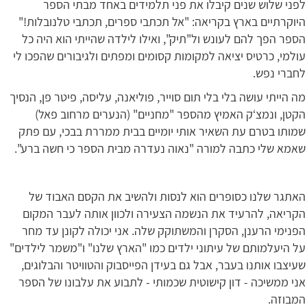
לפני שלוש שנים קיבלו את פני תלמידים באחד מבתי הספר
היוקרתיים בארץ בקריאה: "אל תכתבי ספרים, תכתבי טלנובלות!"
הספר הפך להם לעונש ול"תיק", ואילו לילדה שהייתי הוא היה כל
עולמי, כרטיס יציאה למקומות קסומים ומפתים ולגיבורים שהפכו לי
לחברי נפש.
מה הייתי עושה בלי בלי תום סוייר, פוליאנה, עליסה, פיטר פן, הנסיך
הקטן, ונמצ‘ק האמיץ מהספר "מחניים" (הנערים מרחוב פאל)
שמותו בטרם עת השאיר אותי יומיים בבית ממררת בבכי, עם פתק
שאמא שלי כתבה למורה "נאוה נעדרה מבית הספר כי חשה ברע".
האתגר שלנו כסופרים הוא לנסות ולהשיב את הקסם האבוד של
הקריאה, להרעיד את הנשמה הצעירה ולכוון אותה לעבר המקום
הפנימי הרענן, הסקרן והמשתוקק שלה. אני יכולה לקונן עד מחר
על היעלמותם של עיתוני ילדים כמו "הארץ שלנו" ו"משמר לילדים"
שעיצבו אותנו בעבר, אבל גם בעידן הפייסבוק והטוויטר והבלוגים,
אני ממשיכה - דון קישוטית שכמותי - לתבוע את עלבונו של הספר
המבוזה.