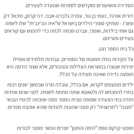
הסדירה והשיעורים מוקדשים לספרות שנועדה לצעירים.
דורית אורגד, נעמי בן גור, עפרה גלברט-אבני, דני קרמן, מיכאל דק
ופוצ‘ו - מותיקי סופרי הילדים בישראל ש"איה הג‘ינג‘ית" שלו ליוותה
גם אותי בילדות, ואנוכי, עברנו מכתה לכתה כדי להפגש עם קוראים
צעירים והוריהם.
כל בית הספר חגג.
על הקירות נתלו תמונות של הספרים, עבודות תלמידים ואפילו
יצירות שנוצרו בהשראת העלילות והגיבורים, אלא שצור הדסה היא
תופעה נדירה שאינה מעידה על הכלל.
ילדים ממעטים לקרוא, אם בכלל, עובדה מרה שבמשך שנים רבות
בחרו להתכחש לה ולטאטא אותה מתחת לשטיח. לפני שנים אחדות
חזרה בתי הצעירה שפופה מבית הספר מפני שזכתה לכינויי הגנאי
"חננה" ו"חרשנית" רק מפני שהעזה להודות שהיא אוהבת ספרים.
מופעי קרקס נוסח "היפה והחנון" יוצרים הכשר פומבי לבורות