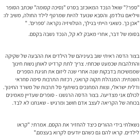
"ספר?" שואל הנכד המאוכזב בסרט "נסיכה קסומה" שכתב הסופר
וויליאם גולדמן. והסבא שנועד להיות שמרטף לילד החולה, משיב לו:
"אכן כך. כשאני הייתי בגילך, הטלוויזיה נקראה ‘ספרים‘. "
בסופו של דבר, אחרי מאבק לא קל, הנכד נשבה בקסם.
בצור הדסה ראיתי שוב בעיניהם של הילדים את ההבעה של שקיקה
והתלהבות שכמעט שכחתי. צריך לתת קרדיט לאותן נשות חינוך
שממשיכות בדבקות שנה אחרי שנה ליזום את חגיגת הספרים
השנתית: המנהלת תקוה קרואני, רכזות התרבות סימה סחראי
ודלית ישראלי, וצוות המחנכים בשיתוף סל תרבות של משרד החינוך.
לכולם אני מצדיעה. בצור הדסה הרגשנו - סופרים שעדיין מאמינים
בכוחה של הקריאה לעצב אדם חושב ומרגיש - שאנחנו לא לבד.
נשאלתי בידי ההורים כיצד להחזיר את הקסם. אמרתי: "קִראו
לילדים. קִראו להם גם כשהם יודעים לקרוא בעצמם."