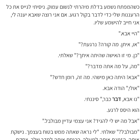
כשהמפתח נשמע בדלת מיהרתי לנשום עמוק. ניסיתי לגייס את כל
הרעננות שלי כדי לדבר בקול רגוע. אם אני רוצה שאבא יענה לי,
אני חייב להישמע שליו.
"היי אבא."
"או, איתן. מה קורה? נרגעת?"
"כן. מי זו האישה שהיתה איתך?" שאלתי.
"מה, על מה אתה מדבר?"
"אבא! היתה כאן מישהי. מה זה, רומן חדש?"
"אולי," הודה אבא.
"נו אבא,
דבר
כבר," סיננתי.
הוא היסס לרגע.
"אבל מה יש לי להגיד? אני עצמי עדיין מבולבל."
"מבולבל?" שאלתי. "לי נראה שאתה ממש בטוח בעצמך. נישקת
אותה, הזמנת אותה למעלה, הכנסת אותה לחדר שלך, צחקת