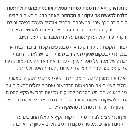
גינת הירק היא הזדמנות למחזר פסולת אורגנית מהבית ולהראות
הלכה למעשה את עקרונות המחזור
. לאחר הקטיף חשים הילדים
סיפוק רב מכך שבני המשפחה וחברים אוכלים מעמל כפיהם וכולם
נהנים מירקות טריים. החוויה תעודד את הילדים להמשיך ולאכול
ירקות ופירות ולהעדיף אותם על פני המוצרים התעשייתיים.
לצורך הקמת גינת הירק כדאי למצוא פינה קטנה בחצר הבית או
בגג, עדיף במקום שטוף שמש רוב שעות היום. יש לארגן ערוגות
בגודל של מטר על מטר לערך, לערבב את האדמה עם כמות נדיבה
של קומפוסט- לפחות חצי שק לערוגה, לעדור היטב ולערבב.
יש לדאוג כמובן להשקיה מסודרת – בעלי מחשבי השקיה וטפטות
יכולים לעשות את ההתאמות הנדרשות ואחרים יכולים להשקות עם
צינור או משפך. חשוב לזכור להשקות מדי יום בחודשי הקיץ החמים.
עדיף להשקות בשעות הבוקר הן כדי לצמצם את אידוי המים והן את
הסיכון להתפתחות מחלות מהשקיה לילית.
וואן וונדי מציע לבחור מתוך ירקות הקיץ את אלו החביבים על
הילדים וההורים. אפשר למקם תירס בשוליים – כיוון שהוא גבוה