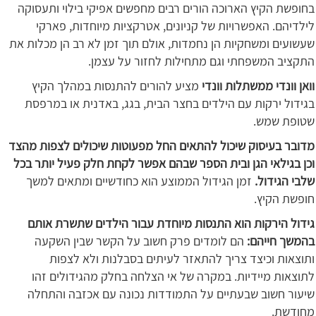
בחופשת הקיץ הארוכה הורים רבים מחפשים אפיקי בילוי ותעסוקה
לילדיהם. האפשרויות של קניונים, אטרקציות מיוחדות, פארקי
שעשועים ומשחקיות הן נחמדות, אולם תוך זמן לא רב הן מכלות את
התקציב המשפחתי וגם מתחילות לחזור על עצמן.
וואן וונדי
ממשתלות וונדי
מציע להורים להתנסות במהלך הקיץ
בגידול ירקות עם הילדים בחצר הבית, בגג, באדנית או במרפסת
שטופת שמש.
מדובר בעיסוק שיכול להתאים החל מפעוטות שיכולים לצפות מהצד
וכן בגילאי הגן ובית הספר שבהם אפשר לקחת חלק פעיל יותר בכל
שלבי הגידול.
זמן הגידול הממוצע הוא כחודשיים ומתאים למשך
חופשת הקיץ.
גידול הירקות הוא התנסות מיוחדת עבור הילדים שתשרת אותם
בהמשך חייהם:
הם לומדים פרק חשוב על הקשר שבין השקעה
ותוצאות וכיצד צריך להתאזר לעיתים בסבלנות ולא לצפות
לתוצאות מיידיות. במקרה של אי הצלחה בחלק מהגידולים זהו
שיעור חשוב שבעתיים על התמודדות נכונה עם אכזבה והתחלה
מחודשת.