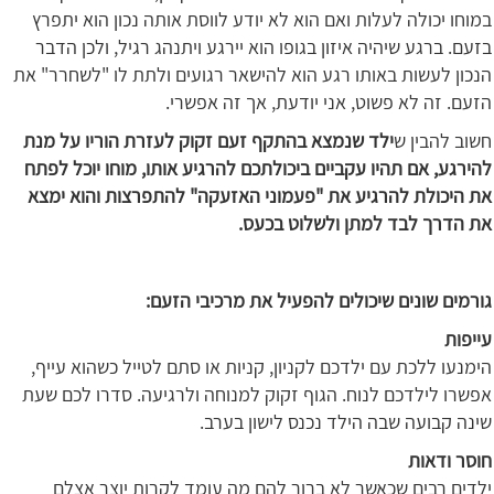
במוחו יכולה לעלות ואם הוא לא יודע לווסת אותה נכון הוא יתפרץ
בזעם. ברגע שיהיה איזון בגופו הוא יירגע ויתנהג רגיל, ולכן הדבר
הנכון לעשות באותו רגע הוא להישאר רגועים ולתת לו "לשחרר" את
הזעם. זה לא פשוט, אני יודעת, אך זה אפשרי.
חשוב להבין ש
ילד שנמצא בהתקף זעם זקוק לעזרת הוריו על מנת
להירגע, אם תהיו עקביים ביכולתכם להרגיע אותו, מוחו יוכל לפתח
את היכולת להרגיע את "פעמוני האזעקה" להתפרצות והוא ימצא
את הדרך לבד למתן ולשלוט בכעס.
גורמים שונים שיכולים להפעיל את מרכיבי הזעם:
עייפות
הימנעו ללכת עם ילדכם לקניון, קניות או סתם לטייל כשהוא עייף,
אפשרו לילדכם לנוח. הגוף זקוק למנוחה ולרגיעה. סדרו לכם שעת
שינה קבועה שבה הילד נכנס לישון בערב.
חוסר ודאות
ילדים רבים שכאשר לא ברור להם מה עומד לקרות יוצר אצלם