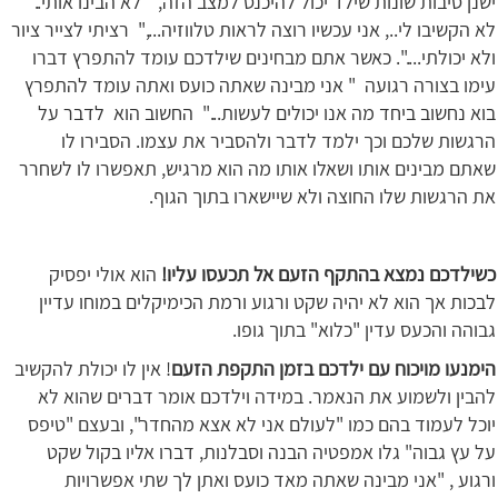
ישנן סיבות שונות שילד יכול להיכנס למצב הזה, " לא הבינו אותי.."
לא הקשיבו לי.., אני עכשיו רוצה לראות טלווזיה...," רציתי לצייר ציור
ולא יכולתי....". כאשר אתם מבחינים שילדכם עומד להתפרץ דברו
עימו בצורה רגועה " אני מבינה שאתה כועס ואתה עומד להתפרץ
בוא נחשוב ביחד מה אנו יכולים לעשות..." החשוב הוא לדבר על
הרגשות שלכם וכך ילמד לדבר ולהסביר את עצמו. הסבירו לו
שאתם מבינים אותו ושאלו אותו מה הוא מרגיש, תאפשרו לו לשחרר
את הרגשות שלו החוצה ולא שיישארו בתוך הגוף.
כשילדכם נמצא בהתקף הזעם אל תכעסו עליו!
הוא אולי יפסיק
לבכות אך הוא לא יהיה שקט ורגוע ורמת הכימיקלים במוחו עדיין
גבוהה והכעס עדין "כלוא" בתוך גופו.
הימנעו מויכוח עם ילדכם בזמן התקפת הזעם
! אין לו יכולת להקשיב
להבין ולשמוע את הנאמר. במידה וילדכם אומר דברים שהוא לא
יוכל לעמוד בהם כמו "לעולם אני לא אצא מהחדר", ובעצם "טיפס
על עץ גבוה" גלו אמפטיה הבנה וסבלנות, דברו אליו בקול שקט
ורגוע , "אני מבינה שאתה מאד כועס ואתן לך שתי אפשרויות