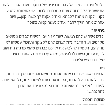
בלבול ופחד וכעמור אלה הם מרכיבים של התקפי זעם. הסבירו להם
את שעתיד לקרות ומה אתם מתכננים, לדוג‘: אני מתכוונת להגיע
לקניון לקנות מתנה לסבתא, ואח"כ אקנה לך משהו קטן..., היום
אחה"צ אתה הולך לחבר ואח"כ נעשה קניות בסופר.
גירוי יתר
ילדים אשר יש להם רגישות לעודף גירויים, רגישות לבדים מסוימים,
מקרמים ועוד הדבר עלול לגרום להם למצוקה ותסכול שמשהו לא
נוח להם, הקפידו להלביש את ילדכם בבגדים שהוא מרגיש נוח וטוב
לו עם עצמו, השתדלו להימנע מלהציף בגירויים שאתם יודעים
שילדכם רגיש אליהם.
פחד
הבחינו כאשר ילדכם באמת מפחד ממשהו והתייחסו לכך ברצינות.
עזרו להתגבר על הפחד, הסיחו את דעתו למשהו אחר, גלו אמפתיה
לפחדיו " אני מבינה שאתה פוחד בוא נמצא יחד את הדרך
להתגבר...."
מצוקה ותסכול