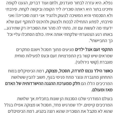
נפלא. היא עזרה לבחור מעדנים, ולחם ועוד דברים, הגענו לקופה
וחיכינו בתור היא ראתה סוכריה ליד הקופה וביקשה לקחת. סירבתי
ולא הסכמתי והיא המשיכה לצעוק ולהגיד אני רוצה סוכריה!! ואני
סירבתי, לפתע התחילה לבכות ולצעוק ולהיכנס להתקף זעם שלא
ידעתי מה לעשות עם זה. נתתי לה מהר את הסוכריה רק שתירגע...
באותו רגע הצטערתי שלקחתי אותה איתי. כולם הסתכלו עליי וכל
כך התביישתי".
התקפי זעם אצל ילדים
מגיעים מתוך תסכול וישנם מחקרים
שמראים שיש קשר בין התפרצויות זעם וכעס לפעילות מוחית
מוגברת (קושי נירולוגי).
כאשר הילד נכנס לחרדה, תסכול, מצוקה,
רמת הכימיקלים במוח
התחתון מתגברת ונוצר מתח פנימי בגוף, חשוב להבין ששלושת
המרכיבים הללו הם
חלק ממערכת ההגנה ההישרדותית של האדם
מאז ומעולם.
בעולם המודרני שלנו הסכנות הן שונות בתכלית אך שלושת
המרכיבים קיימים. ילד שמרגיש פחד, תסכול או מצוקה אפילו בגלל
שהוא לא מקבל את הסוכריה שהוא רוצה בקניון, רמת הכימיקלים