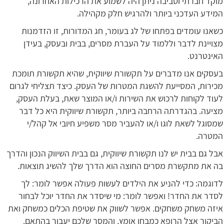
מוקד חברתי וסביבה ניתן היה לשמוע את הרכילות האחרונה,
המידע העדכני ביותר ולהרגיש חלק מקהילה.
כשאנו עומדים בפתחו של לג בעומר, חג המדורות, זו הזדמנות
מצויינת לדבר וללמוד על העברת מסרים, בבית ובעסק, בעידן
האינטרנט.
בעסקים אנו מדברים על תקשורת שיווקית, שהיא תקשורת תומכת
מכירות, המסייעת להשגת המטרות של העסק. כיצד תצליחי לגרום
לעוד לקוחות לרכוש את השירות ו/או המוצר שאת, בעלת העסק,
מציעה. בהגדרתה הרחבה ביותר, תקשורת שיווקית היא כל דבר
שמסוגל לשאת לוגו ו/או להעביר מסר משפיע חיובי אל קהל/י
המטרה.
אבל גם בבית יש לנו תקשורת שיווקית, גם בבית השיווק הנכון והדרך
בה את מתקשרת מסרים החוצה הוא הדרך שלך להשיג תוצאות.
לדוגמה: כדי להניע את הילדים לעשות פעולה אפשר לומר: לך
לסדר את החדר! ואפשר לומר: מי שיסדר את החדר יוכל לבחור
איזה משחק משחקים. אפשר לשווק את שטיפת הכלים כמשחק ואת
הביקור אצל הרופא כמבחן אומץ, והמסר שלכם יעבור בהתאם.