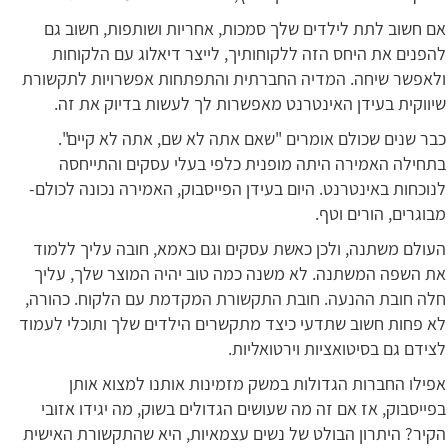
אם חשוב לתת לילדים שלך סמכות, אחריות ושותפות, חשוב גם
להפנים את היחס הזה ללקוחותיך, לייצר דיאלוג עם הלקוחות
ולאפשר שיחה. המדיה החברתית והתפתחות אפשרויות לתקשורת
שיווקית בעידן האינטרנט מאפשרות לך לעשות בדיוק את זה.
כבר שנים שכולם אומרים "שאם אתה לא שם, אתה לא קיים".
בתחילה האמירה היתה מופנית כלפי בעלי עסקים והתייחסה
לנוכחות באינטרנט. היום בעידן הפייסבוק, האמירה נכונה לכולם-
מבוגרים, הורים וטף.
העולם משתנה, ולכן כאשת עסקים וגם כאמא, חובה עליך ללמוד
את השפה המשתנה. לא משנה כמה טוב יהיה המוצר שלך, עליך
חלה חובת ההנעה. חובת התקשורת המקדמת עם הלקוח. כהורה,
לא פחות חשוב שתדעי כיצד מתקשרים הילדים שלך ותוכלי לעמוד
לצידם גם בסיטואציות וירטואליות.
אפילו החברות הגדולות במשק מזמינות אותנו למצוא אותן
בפייסבוק, אז אם זה מה שעושים הגדולים בשוק, מה יגידו אזובי
הקיר? היתרון הבולט של נשים עצמאיות, היא שהתקשורת האישית