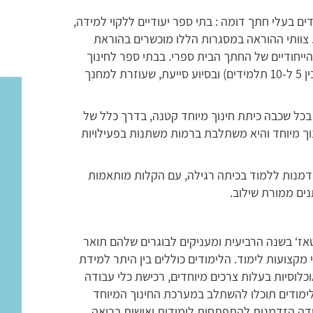
ים בעלי חתך דומה : בתי ספר יעודיים ללקוי למידה,
 צוותי ההוראה במסגרות הללו מוכשרים בהוראת
הייחודיים של החתך הבית ספרי. בבתי ספר לחינוך
מיוחד ההוראה היא בכיתות קטנות (בדרך כלל בין 5 ל-10 תלמידים) ובסיוע סייעת, שעוזרת למחנך
 בכל שכבה כיתת חינוך מיוחד קטנה, בדרך כלל של
וך מיוחד והיא משתלבת ברמות משתנות בפעילויות
זדמנות ללמוד בכיתה רגילה, עם הקלות מותאמות
ים ממורת שילוב.
אז‘ בשנה הרביעית ומעניקים לבוגרים שלהם תואר
 מקצועות לימוד. הלימודים כוללים בין היתר למידת
כלוסיות בעלות צרכים מיוחדים, רכישת כלי עבודה
הלימודים תוכלו להשתלב במערכת החינוך המיוחד
ידה הזדמנות להתפתחות לימודית ואישית בריאה.