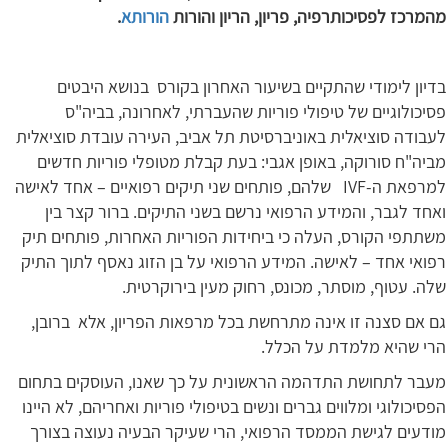
מהמרכז לפסיכותרפיה, פריון, הריון והורות
הורותא
.
בדיון לימודי שהתקיים בשיעור האחרון בקורס בנושא היבטים
פסיכולוגיים של טיפולי פוריות שהעברתי, לאחרונה, בביה"ס
לעבודה סוציאלית באוניברסיטת תל אביב, העירה עובדת סוציאלית
מביה"ח סורוקה, באופן אגבי: בעת קבלת מטופלי פוריות חדשים
למרפאת ה-IVF שלהם, פותחים שני תיקים רפואיים – אחד לאישה
ואחד לגבר, והמידע הרפואי נרשם בשני התיקים. ברור קצר בין
משתתפי הקורס, העלה כי ביחידות הפוריות האחרות, פותחים תיק
רפואי אחד – לאישה. המידע הרפואי על בן הזוג נאסף לתוך התיק
שלה. עטוף, מוסתר, מכונס, רחוק מעין בירוקרטית.
גם אם סצנה זו אינה מתרחשת בכל מרפאות הפריון, אלא ברובן,
הרי שהיא מלמדת על הכלל.
מעבר לתחושת התדהמה הראשונית על כך שאנו, העוסקים בתחום
הפסיכולוגי ומלווים גברים ונשים בטיפולי פוריות ואחריהם, לא היינו
מודעים לגישת הממסד הרפואי, הרי שעיקר הבעיה נעוצה בצורך