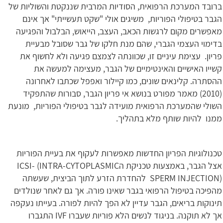
ברובד המערכת הרפואית, הסודיות המרבית שננקטת והשוליות של
הגבר בטיפולי הפוריות, משיגים אולי "שקט תעשייתי" אך אינם
מאפשרים מקום לרגשות הכאב, העצב, הייאוש, הבלבול והפגיעה
בדימוי העצמי הגברי, שהם מנת חלקו של גבר שסובל מבעיית
פריון. עצימת עיניים זו, שכוונתה לצמצם פגיעה ולא לחשוף את
קשייו האישיים והאינטימיים של הגבר, מעצימה למעשה את
ההסתרה. קלינאים שונים, כמו קיילור ואפפל שכתבו לאחרונה
(2010) מאמר מפורט בנושא אי פריון הגבר, סבורות שהתפקיד
השולי שהמערכת הרפואית מועידה לגבר בטיפולי הפוריות, מונעת
ממנו להיות שותף מלא בתהליך.
טכנולוגיות הפריון החדשות מאפשרות לעקוף את בעיית הפוריות
אצל הגבר, באמצעות טכניקת הICSI- (INTRA-CYTOPLASMIC
SPERM INJECTION) להחדרת הזרע לתוך הביצית, שעשתה
מהפיכה בטיפול הרפואי בגבר שאינו פורה. אך גם לאחר שנולדים
תינוקות בריאים, הגבר עדיין לא הפך להיות לפורה. בעייתו נעקפה
אך לא תוקנה. בניגוד לנשים הלא פוריות שעברו IVF התגברו