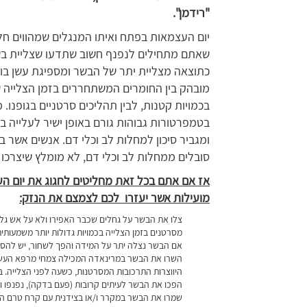
"רידמן
".
יום העצמאות בפתח ואיתו המנגלים שמהווים חל
שאתם מתחילים לנפנף חשוב שתדעו שצליית בשר
כתוצאה מצליית יתר של הבשר ומספיגת עשן בו
מובהק בין החומרים המשתחררים בזמן הצלייה ש
בכמויות קטנות, לבין תהליכים סרטניים בגופנו.
בטמפרטורות גבוהות גורם באופן ישיר לעלייה ב
ומגביר סיכון למחלות לב וכלי דם. אנשים אשר ב
סובלים ממחלות לב וכלי דם, לא מומלץ שיצרכו 
מועילות אשר יעזרו לכם לצמצם את הנזק:
צלו את הבשר על גחלים שכבר האפירו ולא על אש גלו
מסרטנים בזמן הצלייה בכמויות גדולות יותר משמעותית
אם הבשר נצלה יתר על המידה והפך לשחור, יש להסיר
השרו את הבשר במרינאדה המכילה צמחי מרפא העשירים
היווצרות התרכובות המסרטנות, כשעה לפני הצלייה. 
הפכו את הבשר לעיתים קרובות (פעם בדקה), נפנפו ו
שמרו את הבשר במקרר ו/או בצידנית עם קרח טרם הש