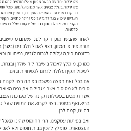
צלו ירקות יחד עם הבשר מכיוון שאלו תורמים להגנה מ
צלו ירקות בשלל צבעים אשר מגנים על גופנו מכל אות
הירקות במרינאדה המכילה שמן זית, רוזמרין ושום מבע
העדיפו שימוש בגרילר גז על פני גרילר פחמים.
הקפידו
הקפידו על אכילת מגוון רחב של ירקות בשלל צבעים אש
סרטניות.
לאחר שהבשר מוכן ודקה לפני שאתם מתיישבים ל
תורת צירופי המזון, רצוי לאכול חלבונים (בשר) 
כדוגמת פיתה עלולה לגרום לגזים, נפיחויות וכא
כמו כן, מומלץ לאכול בישיבה ליד שולחן ובנחת.
לעיכול תקין ועלולה לגרום לנפיחויות וגזים.
אם בכל זאת חפצה נפשכם בפיתה רצוי לקנות 
אשר תומכים בפעילות תקינה של מערכת העצבים.
בריא ואף בסופר. רצוי לקרוא את התווית שעל גב
דהיינו, קמח לבן.
ואם בפיתות עסקנינו, הרי החומוס שהינו מאכל 
העצמאות. מומלץ להכין בבית חומוס ולא לאכול 