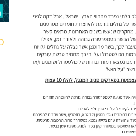
ק בלתי נפרד מההווי הארץ- ישראלי, אבל דקה לפני
 על גחלים גורמת להיווצרות חומרים מסרטנים
. מחקרים שנעשו בשנים האחרונות מראים קשר
מ
ל הבשר בטמפרטורה גבוהה ולאורך זמן, אפילו
 מעבר לכך, בשר מחומצן אשר נצלה על גחלים גלויות
רמות הכולסטרול ועל ידי כך מחמיר טרשת עורקים
דמם נמצאו רמות גבוהות של כולסטרול ושומנים ו/או
בשר "על האש".
אז אם אתם בכל זאת מחליטים לחגוג את יום העצמאות בפארקים סביב המנגל, להלן 10 עצות
יה אשר מגיעה לטמפרטורה גבוהה וגורמת להיווצרות חומרים
.
 חלקים אלו על ידי סכין ולא לאכלם.
 בחומרים נוגדי חמצון (לדוגמא, רוזמרין) ,אשר עוזרים להפחתת
בשר שהושרה טרם צלייתו נמצא כמשחרר פחות תרכובות סרטניות.
/או השתמשו במאוורר קטן בכדי למנוע ספיגת עשן בבשר.
ימוש בו.