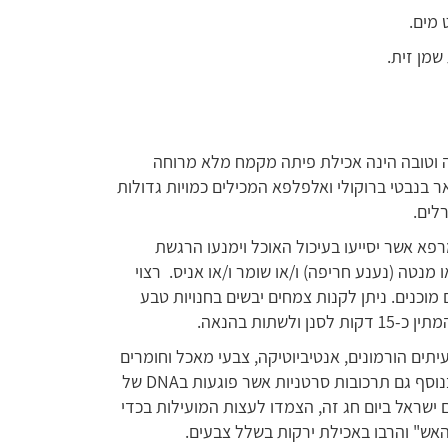
 מים.
שמן זית.
 וטובה הינה אכילת פיתה מקמח מלא מרוחה
ר בנבטי ברוקולי ואלפלפא המכילים כמויות גדולות
רלים.
א אשר יסייעו בעיכול האוכל וימנעו הרגשת
מנטה (נענע חריפה) ו/או שומר ו/או אניס. רצוי
מוכנים. ניתן לקנות צמחים יבשים בחנויות טבע
יתים הורמונים, אנטיביוטיקה, צבעי מאכל וחומרים
נוספים המוספים למזון, בשר "על האש " מכיל בנוסף גם תרכובות סרטניות אשר פוגעות בDNA של
 ישראל ביום חג זה, הצמדו לעצות המועילות בכדי
אש" והרבו באכילת ירקות בשלל צבעים.