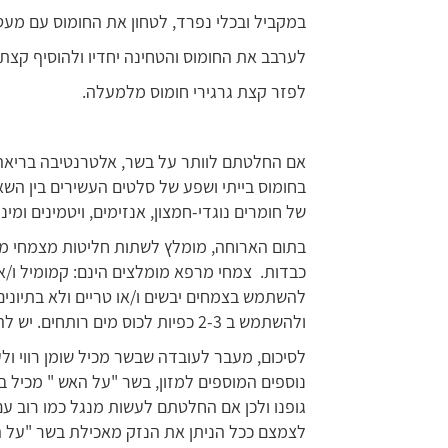
במקביל ובכלי נפרד, לטחון את החומוס עם מעט
לערבב את החומוס והטחינה יחדיו ולהוסיף קצת 
לפזר קצת גרגירי חומוס מלמעלה.
אם החלטתם לוותר על בשר, אלטרנטיבה בריאה
בחומוס בייתי ושפע של סלטים העשירים בין השא
של חומרים נוגדי-חמצון, אנזימים, ויטמינים ומינ
בתום הארוחה, מומלץ לשתות חליטות מצמחי מרפ
כבדות. צמחי מרפא מומלצים הינם: קמומיל ו/או 
להשתמש בצמחים יבשים ו/או טריים ולא בתיונים 
ולהשתמש ב 2-3 כפיות לכוס מים רותחים. יש להמתין כ-15 דקות לסנן ולשתות בהנאה.
לסיכום, מעבר לעובדה שבשר מכיל שומן רווי ולע
גופנו ולכן אם החלטתם לעשות מנגל כמו רוב עם
לצמצם ככל הניתן את הנזק מאכילת בשר "על ה