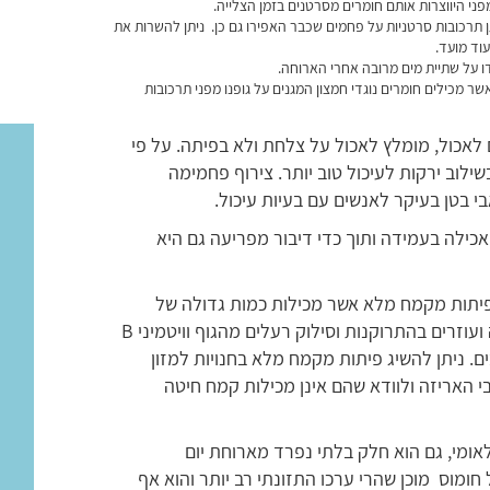
פני היווצרות אותם חומרים מסרטנים בזמן הצלייה.
ן תרכובות סרטניות על פחמים שכבר האפירו גם כן. ניתן להשרות את
וד מועד.
 על שתיית מים מרובה אחרי הארוחה.
ר מכילים חומרים נוגדי חמצון המגנים על גופנו מפני תרכובות
אכול, מומלץ לאכול על צלחת ולא בפיתה. על פי
בשילוב ירקות לעיכול טוב יותר. צירוף פחמימה
בי בטן בעיקר לאנשים עם בעיות עיכול.
 אכילה בעמידה ותוך כדי דיבור מפריעה גם היא
פיתות מקמח מלא אשר מכילות כמות גדולה של
סיבים לא מסיסים אשר מגדילים את נפח הצואה ועוזרים בהתרוקנות וסילוק רעלים מהגוף וויטמיני B
 ניתן להשיג פיתות מקמח מלא בחנויות למזון
י האריזה ולוודא שהם אינן מכילות קמח חיטה
לאומי, גם הוא חלק בלתי נפרד מארוחת יום
חומוס מוכן שהרי ערכו התזונתי רב יותר והוא אף