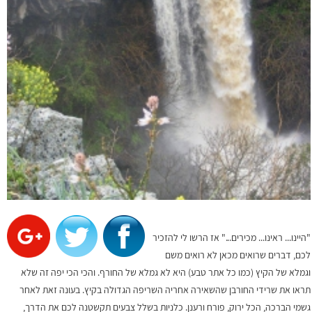
"היינו... ראינו... מכירים..." אז הרשו לי להזכיר
לכם, דברים שרואים מכאן לא רואים משם
וגמלא של הקיץ (כמו כל אתר טבע) היא לא גמלא של החורף. והכי הכי יפה זה שלא
תראו את שרידי החורבן שהשאירה אחריה השריפה הגדולה בקיץ. בעונה זאת לאחר
גשמי הברכה, הכל ירוק, פורח ורענן. כלניות בשלל צבעים תקשטנה לכם את הדרך,