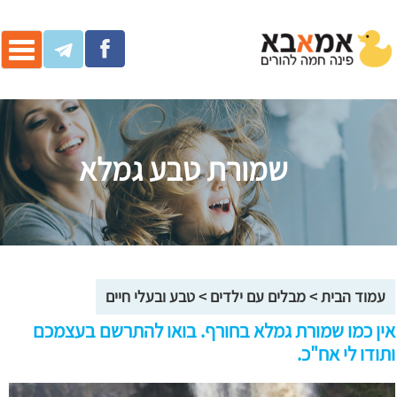
ggle
ation
שמורת טבע גמלא
עמוד הבית
>
מבלים עם ילדים
>
טבע ובעלי חיים
אין כמו שמורת גמלא בחורף. בואו להתרשם בעצמכם
ותודו לי אח"כ.