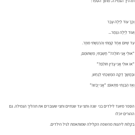
תהליך הגמילה. מתוך הספר:
וְכָךְ עוֹד לַיְלָה עָבַר
וְעוֹד לַיְלָה נִגְמַר...
עַד שֶׁיּוֹם אֶחָד קַמְתִּי וְהִרְגַּשְׁתִּי מוּזָר.
"אוּלַי אֲנִי חוֹלֶה?" חָשַׁבְתִּי, מִשְׁתּוֹמֵם,
"אוֹ אוּלַי אֲנִי עֲדַיִן חוֹלֵם?"
וּבְמֶשֶׁךְ דַּקָּה הִמְשַׁכְתִּי לְנַחֵשׁ,
וְאָז הֵבַנְתִּי פִּתְאוֹם: "אֲנִי יָבֵשׁ!"
הספר מיועד לילדים בני שנה וחצי עד שנתיים וחצי שעוברים את תהליך הגמילה. גם
ההורים יוכלו
בקלות ליהנות מהשפה הקלילה שמותאמת לגיל הילדים.