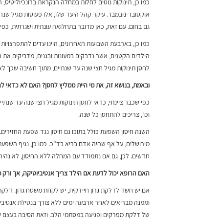
אוקטובר-נובמבר. עיקר קהל היעד שלו, אלו פעוטות מגיל שנה 
גם בחום. עם זאת, כאן מדובר בתחלואה עונתית ושגרתית, כפי 
כמו כן, בארבעת השבועות האחרונים, היינו עדים להתפרצוי
הילדים הקטנים, אשר נדבקים במעונות ובגנים, מדביקים את 
לחסן תינוקות מגיל חצי שנה עד שנתיים, מתוך חשיבה שכך לא
ובאמת, בנושא זה, את מי היית ממליץ לחסן? האם לא כדאי ל
כפי שכבר ציינתי, כדאי לחסן תינוקות מגיל חצי שנה עד שנתיים
וכו‘, צריכים להתחסן כל שנה.
מירושלים, על אף שהיה אדם בריא בד"כ. כמו כן, נגיף השפעת
חדשים. לכן, גם אם נתמודד עם המחלה ללא החיסון, לא נהיה
האם הרופא יכול לדעת אם הילד צריך אנטיביוטיקה, אך ורק מ
של דלקת מפרקים ופגיעה במסתמי הלב. וזאת הסיבה בעצם שנו