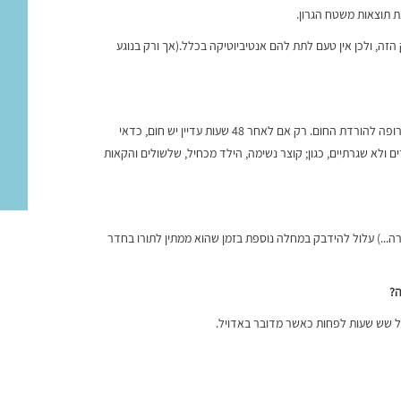
את תוצאות משטח הגרון.
ק הזה, ולכן אין טעם לתת להם אנטיביוטיקה בכלל.(אך ורק בנוגע
אם לילד יש חום מעל 38.5, או אם הילד "שפוך" יש לתת לו תרופה להורדת החום. רק אם לאחר 48 שעות עדיין יש חום, כדאי
 ולא שגרתיים, כגון; קוצר נשימה, הילד מכחיל, שלשולים והקאות
ורה...) עלול להידבק במחלה נוספת בזמן שהוא ממתין לתורו בחדר
ה
?
ל שש שעות לפחות כאשר מדובר באדויל.