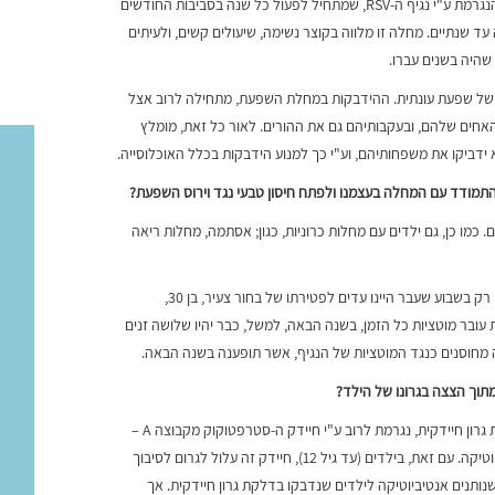
כמו כן, תינוקות נוטים לחלות במחלה הנקראת ברונכיוליטיס, הנגרמת ע"י נגיף ה-RSV, שמתחיל לפעול כל שנה בסביבות החודשים
עד שנתיים. מחלה זו מלווה בקוצר נשימה, שיעולים קשים, ולעיתים
שהיה בשנים עברו.
ות של שפעת עונתית. ההידבקות במחלת השפעת, מתחילה לרוב אצל
האחים שלהם, ובעקבותיהם גם את ההורים. לאור כל זאת, מומלץ
 ידביקו את משפחותיהם, וע"י כך למנוע הידבקות בכלל האוכלוסייה.
התמודד עם המחלה בעצמנו ולפתח חיסון טבעי נגד וירוס השפעת
?
. כמו כן, גם ילדים עם מחלות כרוניות, כגון; אסתמה, מחלות ריאה
השנה חיסון השפעת כולל בתוכו גם חיסון נגד שפעת החזירים. רק בשבוע שעבר היינו עדים לפטירתו של בחור צעיר, בן 30,
 עובר מוטציות כל הזמן, בשנה הבאה, למשל, כבר יהיו שלושה זנים
 מחוסנים כנגד המוטציות של הנגיף, אשר תופענה בשנה הבאה.
תוך הצצה בגרונו של הילד
?
אם יש חשד לדלקת גרון חיידקית, יש לקחת משטח גרון. דלקת גרון חיידקית, נגרמת לרוב ע"י חיידק ה-סטרפטוקוק מקבוצה A –
וממנה מבריאים לאחר ארבעה ימים ללא צורך בנטילת אנטיביוטיקה. עם זאת, בילדים (עד גיל 12), חיידק זה עלול לגרום לסיבוך
תנים אנטיביוטיקה לילדים שנדבקו בדלקת גרון חיידקית. אך