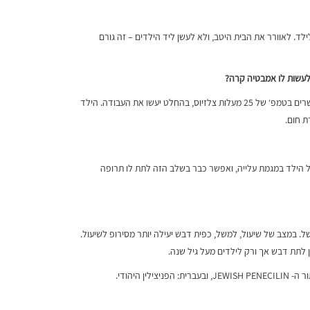
לד. לאוורר את הבית היטב, ולא לעשן ליד הילדים – זה גורם
לעשות לו אמבטיה קרה
?
אין צורך להכניס את הילד למים קרים- זה אכזרי מדי. מים פושרים בטמפ‘ של 25 מעלות צלזיוס, בהחלט יעשו את העבודה. הילד
ת חום.
 של הילד במגמת עלייה, ואפשר כבר בשלב הזה לתת לו תרופה
. במצב של שיעול, למשל, כפית דבש יעילה יותר מסירופ לשיעול.
ן לתת דבש אך ורק לילדים מעל גיל שנה.
ן היהודי.