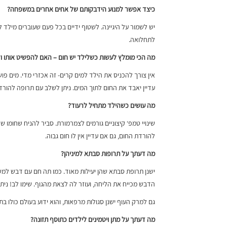
כיצד אפשר למנוע הידבקותם של אחים אחרים במשפחה
?
יש לשמור על היגיינה. לשטוף ידיים בכל פעם שעוברים מילד לי
לתחלואה.
מה הכי מומלץ לעשות כשלילד יש חום – האם להפשיט אותו ו
עדיין יאבד את החום לתוך המים. ניתן לשלב עם תרופה להורד
מה עושים כשהילד מתחיל לרעוד
?
שינויי טמפ‘ קיצוניים גורמים לצמרמורת. סביר להניח שחומו
להורדת החום, גם אם עדיין אין לו חום גבוה.
מה דעתך על תרופות סבתא למיניהן
?
ישנן תרופת סבתא שהן יעילות מאוד. כמו תה חם עם דבש למשל
הדבש מכייח את הליחה, ועוזר לה לצאת מהגוף. שימו לב! נית
גם למרק העוף ישנן סגולות מרפאות, והוא ידוע בעולם כולו בתור ה- JEWISH PENECILIN, ובעברית: הפניצילי
מה דעתך על מתן ויטמינים לילדים כתוסף תזונה
?