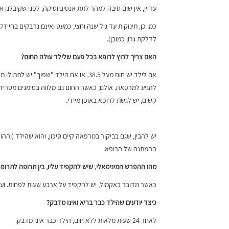
עדיין, אין שום סיבה למהר לתת אנטיביוטיקה, לפני שקיבלנו 
כמו כן, תינוקות עד גיל שנה וחצי, כמעט ואינם נדבקים בחייד
לדלקת גרון כמובן).
האם צריך לרוץ לרופא בכל פעם שלילד עולה החום
?
להגיע למרפאה. אולם, כאשר החום גם מלווה בסימנים מטרידים
קשים, יש לגשת לרופא באופן מיידי.
יש להבין, שגם בביקור במרפאה קיים סיכון, והוא שהילד (והה
ההמתנה של הרופא.
מהו ההפרש המינימאלי, שיש להקפיד עליו, בין תרופה לתרופ
כאשר מדובר באקמול, יש להקפיד על ארבע שעות לפחות. וע
כיצד יודעים שהילד כבר בריא ואינו מדבק
?
לאחר 24 שעות מלאות ללא חום, הילד כבר אינו מדבק.