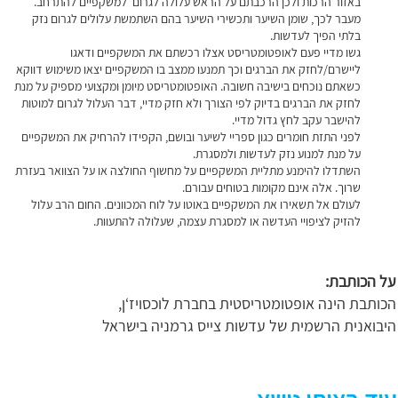
באזור הרכות ולכן הרכבתם על הראש עלולה לגרום למשקפיים להתרחב.
מעבר לכך, שומן השיער ותכשירי השיער בהם השתמשת עלולים לגרום נזק
בלתי הפיך לעדשות.
גשו מדיי פעם לאופטומטריסט אצלו רכשתם את המשקפיים ודאגו
ליישרם/לחזק את הברגים וכך תמנעו ממצב בו המשקפיים יצאו משימוש דווקא
כשאתם נוכחים בישיבה חשובה. האופטומטריסט מיומן ומקצועי מספיק על מנת
לחזק את הברגים בדיוק לפי הצורך ולא חזק מדיי, דבר העלול לגרום למוטות
להישבר עקב לחץ גדול מדיי.
לפני התזת חומרים כגון ספריי לשיער ובושם, הקפידו להרחיק את המשקפיים
על מנת למנוע נזק לעדשות ולמסגרת.
השתדלו להימנע מתליית המשקפיים על מחשוף החולצה או על הצוואר בעזרת
שרוך. אלה אינם מקומות בטוחים עבורם.
לעולם אל תשאירו את המשקפיים באוטו על לוח המכוונים. החום הרב עלול
להזיק לציפויי העדשה או למסגרת עצמה, שעלולה להתעוות.
על הכותבת:
הכותבת הינה אופטומטריסטית בחברת לוכסויז‘ן,
היבואנית הרשמית של עדשות צייס גרמניה בישראל