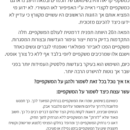
כמשקפי קריאה והיו בשימושם של הכמרים ובמאה ה-18 נראו גם
כמשקפיים לקצרי ראייה ע"י האפיפיור לאו העשירי. לא ידוע מי
המציא אותם אך הזוגות הראשונים היו עשויים מקוורץ כי עדיין לא
ידעו כיצד להכינם מזכוכית.
המאה ה20 היוותה תפנית דרמטית לעולם המשקפיים. חלה
התקדמות בדיוק ורמת ייצור וגימור העדשות ובצורות המסגרות.
משקפיים הפכו לאביזר פופולארי ואופנתי לגברים ונשים כאחד
וישנם אלו שמרכיבים משקפיים ליופי בלבד אף ללא כל צורך אופטי
.
כיום, השימוש הוא בעיקר בעדשות פלסטיק העמידות יותר בפני
שבר אך נוטות להישרט הרבה יותר.
אז איך נוכל בכל זאת לשמור ולהגן על המשקפיים?
עשר עצות כיצד לשמור על המשקפיים:
כשאינם בשימוש, שמרו את המשקפיים בנרתיק המיועד לכך. כך תמנעו
מלשבת/לדרוך עליהם ותשמור עליהם מלצבור אבק.
הנשים שבינינו, דואגות לקחת בתיק הצד שלהם דברים רבים כל כך. חשוב
מאוד שלא "לזרוק" את המשקפיים ללא הנרתיק לתוך התיק.
דאגו כי נרתיק המשקפיים רך ומרופד בחלקו הפנימי (למנוע שריטות) וקשיח
חיצונית שיגן על המשקפיים בזמן נפילה או מעיכה.