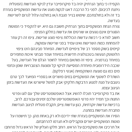
הקפידו כי בתוך הנרתיק יהיה בד מיקרופייבר עדין לניקוי העדשות (המטלית
ניתנת לכיבוס). לפני כל הרכבה דאגו לנקות מעט את עדשות המשקפיים בעזרת
בד זה ולא בחולצתכם. שימוש בנייר מגבת ו/או בחולצה עלול לגרום לשריטות
בעדשה.
צורת הנחת המשקפיים בתוך הנרתיק חשובה גם היא. יש להקפיד כי המוטות
הסגורים אינם נוגעים או שורטים את עדשות בחלקן הפנימי.
חשוב לוודא כי רכשת עדשות הכוללות ציפוי מונע שריטות. ציפו זה רק עוזר
להפחתת כמות השריטות ואינו עמיד בפני שריטות עמוקות.
קיימים בשוק מספר רב של ציפויים לעדשות. המיוחד מבינהם הינו ציפוי
הלוטוטק הנעשה בטכנולוגיה חדשנית במיוחד ועמד מבחני איכות מחמירים
במיוחד בגרמניה. ציפוי זה מותאם במיוחד לחומר הגלם של העדשה, בעל
שכבה הידרופובית מיוחדת המסייעת לניקוי קל ומונעת הצטברויות שומן וכתמי
מים כמו גם מונעת השתקפויות (אנטי רפלקס).
השתדלו לשטוף את המשקפיים במים פושרים או בספריי המיועד לכך טרם
ניגובם על מנת למנוע הדבקות חלקיקי אבק למשל שישרטו את העדשות בזמן
הניגוב עצמו.
את בד מיקרופייבר תוכלו להשיג אצל האופטומטריסט שלך עם לוגו ופרטי
החנות וכך תמיד יהיו פרטי האופטומטריסט שלכם זמינים עבורכם. לרוב,
ברכישת עדשות יוקרתיות, כגון עדשות צייס, תקבלו מטלית לניגוב העדשות
מחברת העדשות במתנה.
הסירו את המשקפיים בעזרת שתי ידיכם ולא רק באחת מהן. כך תישמרו על
מוטות המשקפיים ישרים ומקבילים ולא תגרמו להרחבתם.
אל תרכיבו את משקפיכם על הראש. רוחב חלקו העליון של הראש גדול מרוחבו