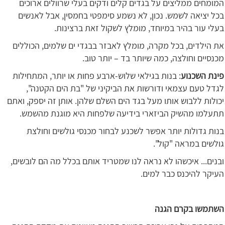
המומחים ממליצים על בגדים קלים ודקים בעלי שרוולים ארוכים
בכל יציאה לשמש. נכון, לא נשמע סימפטי בחמסין, אבל לאנשים
בעלי עור בהיר במיוחד, מומלץ לשקול זאת ברצינות.
את הילדים, בכל מקרה, מומלץ לאבזר בבגדי ים שלמים, הכוללים
מכנסיים וחולצה, כמה שיותר בד – יותר טוב.
פינת השכנוע
: בנות בגילאי שלוש-ארבע פחות או יותר, המתחילות
לגדל טעם עצמאי ודורשות את הביקיני של "בת הים הקטנה",
יכולות ללבוש אותו מעל בגד הים השלם שלהן. אותן זה יספק, ואתם
תתעלמו מהשיק הביזארי בידיעה שלפחות היא מוגנת מהשמש.
בנות גדולות יותר אפשר לשכנע לבחור מכנסי גולשים וחולצת
גולשים במראה "קול".
ובנים... איכשהו לא נראה לנו שמטריד אותם בכלל מה הם לובשים,
העיקר להיכנס כבר למים.
השתמשו בקרם הגנה