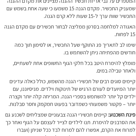
המספרים על גבי אריזת תכשיר ההגנה מציינים את מקדם ההגנה
שמעניק התכשיר. מקדם הגנה 15 משמעו כי שעה אחת בשמש עם
התכשיר שוות ערך ל-15 שעות ללא קרם הגנה.
האגודה למלחמה בסרטן ממליצה לבחור תכשירים עם מקדם הגנה
15 לפחות.
שימו לב לתאריך פג התוקף שעל התכשיר, או לסימון תוך כמה
חודשים מהפתיחה ניתן להשתמש בו.
מומלץ להימרח היטב בכל חלקי הגוף החשופים אחת לשעתיים,
ולאחר טבילה במים.
קיימים סוגים רבים של תכשירי הגנה מהשמש, כולל כאלה עדינים
יותר המיועדים לעורם הרגיש של תינוקות וילדים. מניסיוננו, עם
ילדים קל יותר להשתמש בספרי הגנה. המריחה קלה יותר וקצרה
יותר – פקטור משמעותי כשמדובר בפעוט חמקמק וחסר סבלנות.
פינת השכנוע:
קיימים תכשירי הגנה צבעוניים שמצליחים לשכנע גם
את הסרבנים להימרח. תנו לילדים לצייר לעצמם על הגוף ואחר כך
למרוח את הקרם, אפשרו להם למרוח לבד ככל שניתן (ועברו