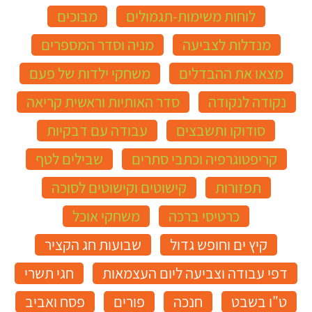
לוחות משימות-תגמולים
מבוכים
מנדלות לצביעה
מניה וסדר המספרים
מצאו את ההבדלים
משחקי ילדות של פעם
נקודה לנקודה
סדר האותיות וראשית קריאה
סודוקו ותשבצים
עבודה עם דבקיות
קריפטוגרפיה וכתבי סתרים
שבילים לטף
תפזורות
קישוטים וקישוטים לסוכה
כרטיסי ברכה
משחקי אוכל
קיץ ים וחופש גדול
שבועות חג הקציר
דפי עבודה וצביעה ליום העצמאות
חגי תשרי
ט"ו בשבט
חנכה
פורים
פסח ואביב